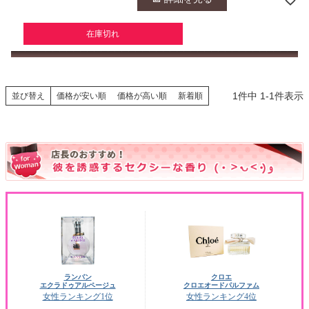
在庫切れ
1
件中
1
-
1
件表示
並び替え
価格が安い順
価格が高い順
新着順
ランバン
クロエ
エクラドゥアルページュ
クロエオードパルファム
女性ランキング1位
女性ランキング4位