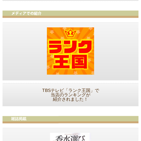
TBSテレビ「ランク王国」で
当店のランキングが
紹介されました！