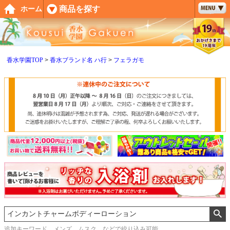
ペー
商品を探す
ホーム
ジト
ップ
へ
香水学園TOP
香水ブランド名 ハ行
フェラガモ
追加キーワード メンズ、ムスク などで絞り込み可能