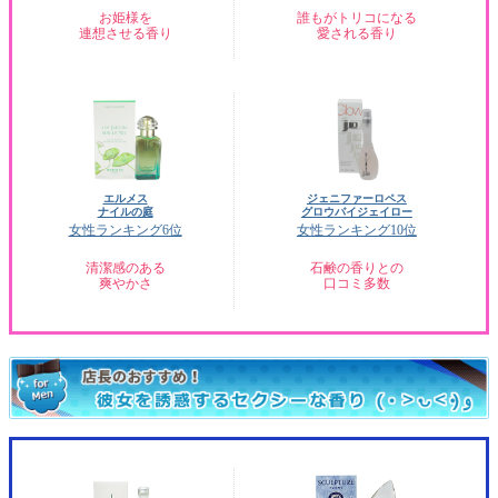
お姫様を
誰もがトリコになる
連想させる香り
愛される香り
エルメス
ジェニファーロペス
ナイルの庭
グロウバイジェイロー
女性ランキング6位
女性ランキング10位
清潔感のある
石鹸の香りとの
爽やかさ
口コミ多数