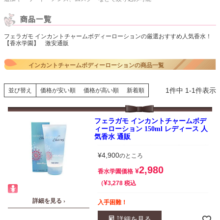
フェラガモ インカントチャームボディーローションの厳選おすすめ人気香水！
【香水学園】 激安通販
インカントチャームボディーローションの商品一覧
1
件中
1
-
1
件表示
並び替え
価格が安い順
価格が高い順
新着順
フェラガモ インカントチャームボデ
ィーローション 150ml レディース 人
気香水 通販
¥
4,900
のところ
2,980
¥
香水学園価格
¥
税込
3,278
詳細を見る ›
入手困難！
詳細を見る