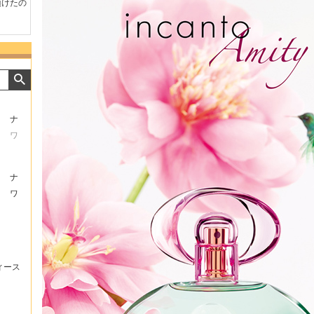
たの
商品が早く届いたのでよか
好きな香水を、いろいろ少
気持ち
ったです。また利用させて
量試せるところが魅力でし
した。
もらいます！
た。
いたし
ナ
ワ
ナ
ワ
ィース