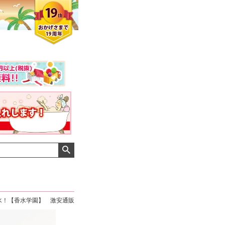
水！【香水学園】 激安通販
クロエさん
メンズさん
ゆっちー さん