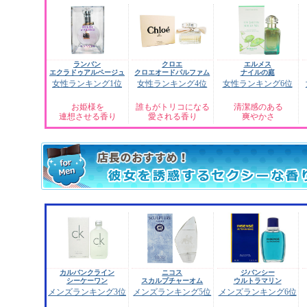
ランバン
クロエ
エルメス
エクラドゥアルページュ
クロエオードパルファム
ナイルの庭
女性ランキング1位
女性ランキング4位
女性ランキング6位
お姫様を
誰もがトリコになる
清潔感のある
連想させる香り
愛される香り
爽やかさ
カルバンクライン
ニコス
ジバンシー
シーケーワン
スカルプチャーオム
ウルトラマリン
メンズランキング3位
メンズランキング5位
メンズランキング6位