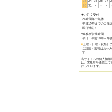
23
24
25
26
27
2
30
31
-
-
-
★ご注文受付
24時間年中無休
平日15時までのご注
即日対応！
□事務所営業時間
平日：午前10時～午
■
土曜・日曜・祝祭日
ご対応・出荷はお休
す。
当サイトへの個人情報
は、SSL暗号通信にて
行っています。