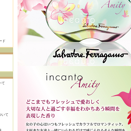
ード
いて
ついて
識