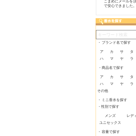
つも迅速な発送をしてい
梱包に気持ちが感じられま
こまめにメールを頂け
だけるので、助かってい
した！また利用させてもら
で安心できました。
す。
いますー。
・
ブランド名で探す
ア
カ
サ
タ
ハ
マ
ヤ
ラ
・商品名で探す
ア
カ
サ
タ
ハ
マ
ヤ
ラ
その他
・
ミニ香水を探す
・性別で探す
メンズ
レデ
ユニセックス
・
容量で探す