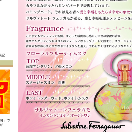
表記
王国」で
が
！