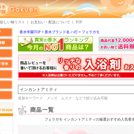
欲しい物リスト
｜
お支払い・配送について
｜
TOP
香水学園TOP
香水ブランド名 ハ行
フェラガモ
検索
追加キーワード メンズ、ムスク などで絞り込み可能
フェラガモ インカントアミティの厳選おすすめ人気香
しらすさん
MMさん