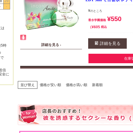
8
29
-
-
¥
のところ
¥
550
香水学園価格
¥
605
税込
文は
詳細を見る
詳細を見る ›
後5時
の
みで
在庫
送信
安全に
並び替え
価格が安い順
価格が高い順
新着順