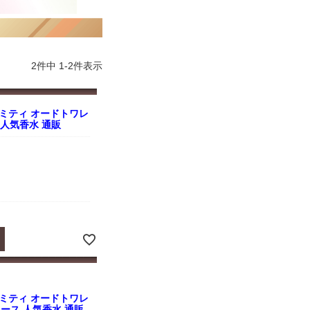
2
件中
1
-
2
件表示
ミティ オードトワレ
ス 人気香水 通販
ミティ オードトワレ
ディース 人気香水 通販