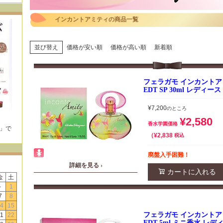
インカントアミティの商品一覧
並び替え
価格が安い順
価格が高い順
新着順
フェラガモ インカントア
EDT SP 30ml レディー
¥
7,200
のところ
¥
2,580
香水学園価格
E」で
！
¥
2,838
税込
廃盤入手困難！
詳細を見る ›
カートに入れる
金
土
-
1
7
8
4
15
フェラガモ インカントア
1
22
EDT 5ml ミニ香水 レ