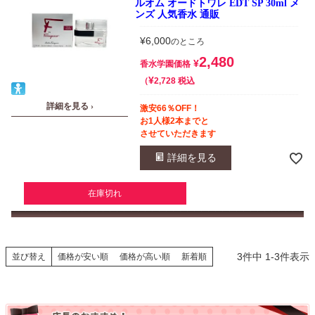
ルオム オードトワレ EDT SP 30ml メ
ンズ 人気香水 通販
¥
6,000
のところ
2,480
¥
香水学園価格
¥
税込
2,728
詳細を見る ›
激安66％OFF！
お1人様2本までと
させていただきます
詳細を見る
在庫切れ
3
件中
1
-
3
件表示
並び替え
価格が安い順
価格が高い順
新着順