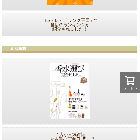
TBSテレビ「ランク王国」で
当店のランキングが
紹介されました！
カートへ
当店が人気雑誌
「香水選び完全FILE」で