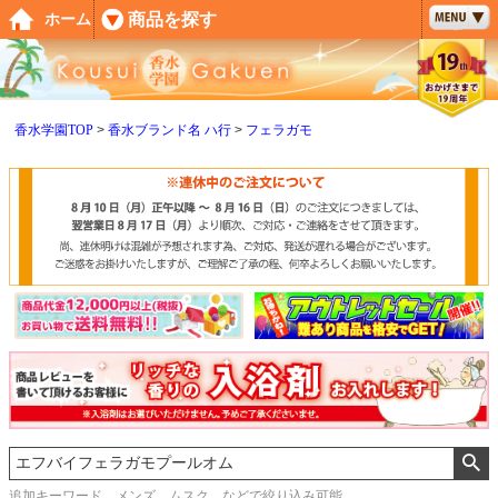
ペー
商品を探す
ホーム
ジト
ップ
へ
香水学園TOP
香水ブランド名 ハ行
フェラガモ
追加キーワード メンズ、ムスク などで絞り込み可能