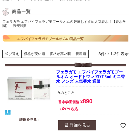
フェラガモ エフバイフェラガモプールオムの厳選おすすめ人気香水！【香水学
園】 激安通販
エフバイフェラガモプールオムの商品一覧
3
件中
1
-
3
件表示
並び替え
価格が安い順
価格が高い順
新着順
フェラガモ エフバイフェラガモプー
ルオム オードトワレ EDT 5ml ミニ香
水 メンズ 人気香水 通販
¥
のところ
890
¥
香水学園価格
¥
税込
979
詳細を見る ›
詳細を見る