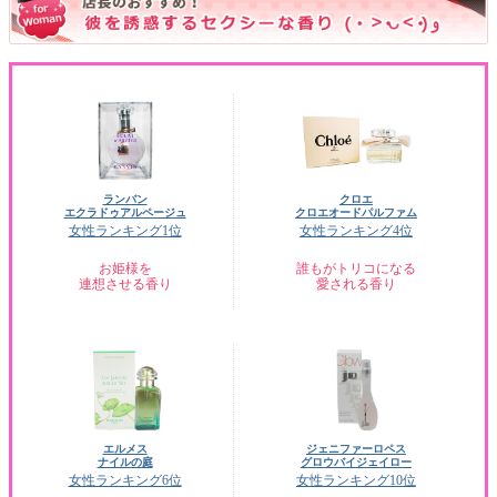
ランバン
クロエ
エクラドゥアルページュ
クロエオードパルファム
女性ランキング1位
女性ランキング4位
お姫様を
誰もがトリコになる
連想させる香り
愛される香り
エルメス
ジェニファーロペス
ナイルの庭
グロウバイジェイロー
女性ランキング6位
女性ランキング10位