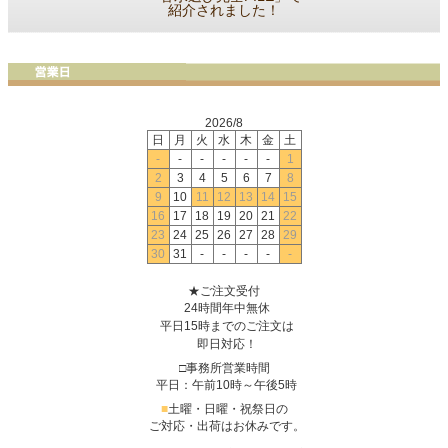
紹介されました！
2026/8
日
月
火
水
木
金
土
-
-
-
-
-
-
1
2
3
4
5
6
7
8
9
10
11
12
13
14
15
16
17
18
19
20
21
22
23
24
25
26
27
28
29
30
31
-
-
-
-
-
★ご注文受付
24時間年中無休
平日15時までのご注文は
即日対応！
□事務所営業時間
平日：午前10時～午後5時
■
土曜・日曜・祝祭日の
ご対応・出荷はお休みです。