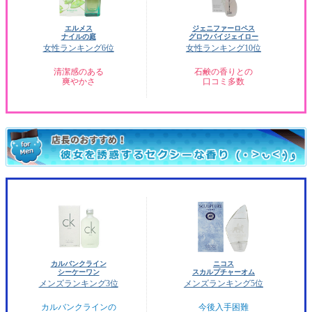
エルメス
ジェニファーロペス
ナイルの庭
グロウバイジェイロー
女性ランキング6位
女性ランキング10位
清潔感のある
石鹸の香りとの
爽やかさ
口コミ多数
カルバンクライン
ニコス
シーケーワン
スカルプチャーオム
メンズランキング3位
メンズランキング5位
カルバンクラインの
今後入手困難