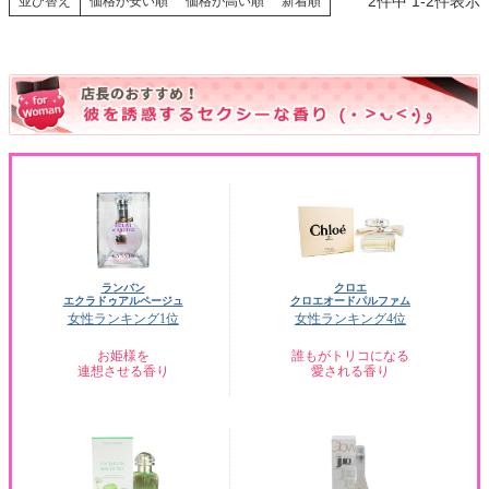
2
件中
1
-
2
件表示
並び替え
価格が安い順
価格が高い順
新着順
ランバン
クロエ
エクラドゥアルページュ
クロエオードパルファム
女性ランキング1位
女性ランキング4位
お姫様を
誰もがトリコになる
連想させる香り
愛される香り