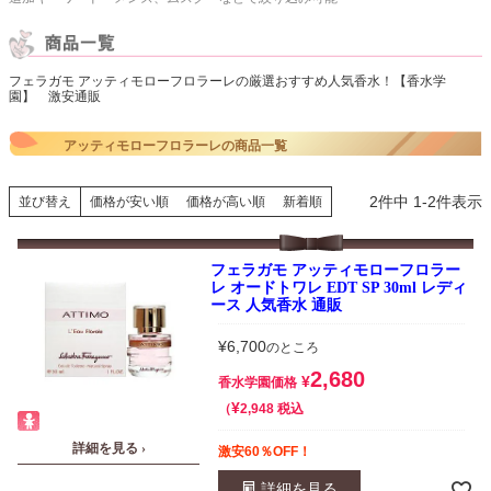
フェラガモ アッティモローフロラーレの厳選おすすめ人気香水！【香水学
園】 激安通販
アッティモローフロラーレの商品一覧
2
件中
1
-
2
件表示
並び替え
価格が安い順
価格が高い順
新着順
フェラガモ アッティモローフロラー
レ オードトワレ EDT SP 30ml レディ
ース 人気香水 通販
¥
6,700
のところ
2,680
¥
香水学園価格
¥
税込
2,948
詳細を見る ›
激安60％OFF！
詳細を見る