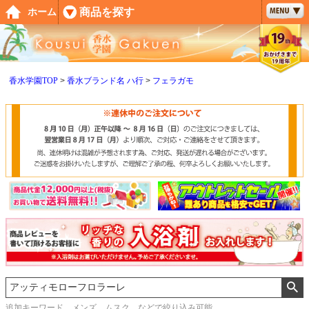
ペー
商品を探す
ホーム
ジト
ップ
へ
香水学園TOP
香水ブランド名 ハ行
フェラガモ
追加キーワード メンズ、ムスク などで絞り込み可能