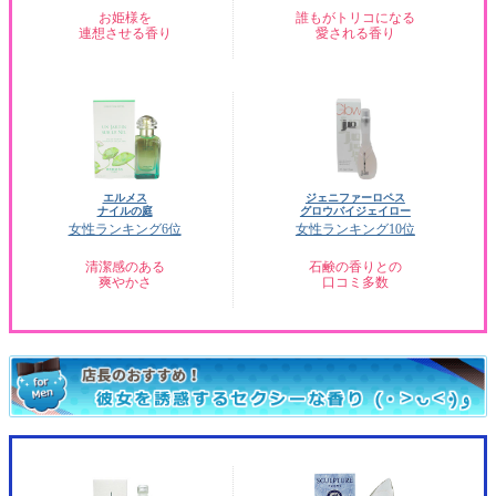
お姫様を
誰もがトリコになる
連想させる香り
愛される香り
エルメス
ジェニファーロペス
ナイルの庭
グロウバイジェイロー
女性ランキング6位
女性ランキング10位
清潔感のある
石鹸の香りとの
爽やかさ
口コミ多数