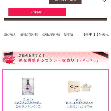
在庫切れ
1
件中
1
-
1
件表示
並び替え
価格が安い順
価格が高い順
新着順
ランバン
クロエ
エクラドゥアルページュ
クロエオードパルファム
女性ランキング1位
女性ランキング4位