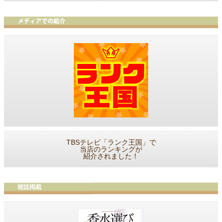
TBSテレビ「ランク王国」で
当店のランキングが
紹介されました！