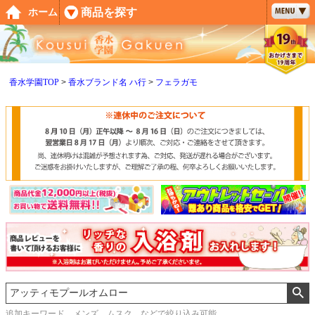
ペー
商品を探す
ホーム
ジト
ップ
へ
香水学園TOP
香水ブランド名 ハ行
フェラガモ
追加キーワード メンズ、ムスク などで絞り込み可能