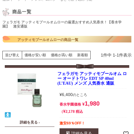
フェラガモ アッティモプールオムローの厳選おすすめ人気香水！【香水学
園】 激安通販
アッティモプールオムローの商品一覧
1
件中
1
-
1
件表示
並び替え
価格が安い順
価格が高い順
新着順
フェラガモ アッティモプールオム ロ
ー オードトワレ EDT SP 40ml
(L’EAU) メンズ 人気香水 通販
¥
6,400
のところ
1,980
¥
香水学園価格
¥
税込
2,178
詳細を見る ›
激安69％OFF！
詳細を見る