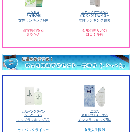
エルメス
ジェニファーロペス
ナイルの庭
グロウバイジェイロー
女性ランキング6位
女性ランキング10位
清潔感のある
石鹸の香りとの
爽やかさ
口コミ多数
カルバンクライン
ニコス
シーケーワン
スカルプチャーオム
メンズランキング3位
メンズランキング5位
カルバンクラインの
今後入手困難