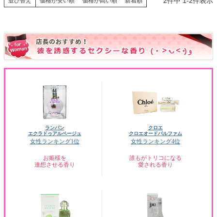
2
件中
1
-
2
件表示
並び替え
価格が安い順
価格が高い順
新着順
ランバン
クロエ
エクラドゥアルページュ
クロエオードパルファム
女性ランキング1位
女性ランキング4位
お姫様を
誰もがトリコになる
連想させる香り
愛される香り