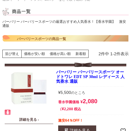
バーバリー バーバリースポーツの厳選おすすめ人気香水！【香水学園】 激安
通販
バーバリースポーツの商品一覧
2
件中
1
-
2
件表示
並び替え
価格が安い順
価格が高い順
新着順
バーバリー バーバリースポーツ オー
ドトワレ EDT SP 30ml レディース 人
気香水 通販
¥
5,500
のところ
2,080
¥
香水学園価格
¥
税込
2,288
詳細を見る ›
激安64％OFF！
詳細を見る