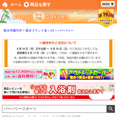
ペー
商品を探す
ホーム
ジト
ップ
へ
香水学園TOP
香水ブランド名 ハ行
バーバリー
追加キーワード メンズ、ムスク などで絞り込み可能