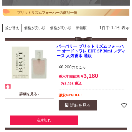
ブリットリズムフォーハーの商品一覧
1
件中
1
-
1
件表示
並び替え
価格が安い順
価格が高い順
新着順
バーバリー ブリットリズムフォーハ
ー オードトワレ EDT SP 30ml レディ
ース 人気香水 通販
¥
6,200
のところ
3,180
¥
香水学園価格
¥
税込
3,498
詳細を見る ›
激安49％OFF！
詳細を見る
在庫切れ