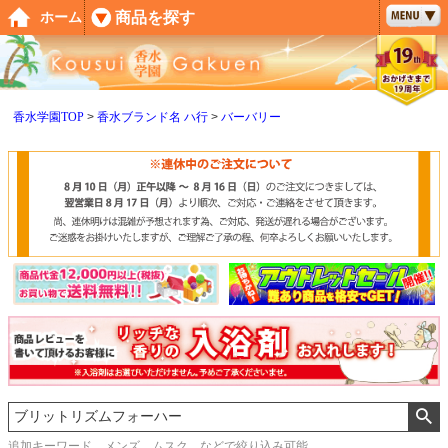
ペー
商品を探す
ホーム
ジト
ップ
へ
香水学園TOP
香水ブランド名 ハ行
バーバリー
追加キーワード メンズ、ムスク などで絞り込み可能