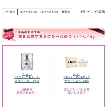
1
件中
1
-
1
件表示
並び替え
価格が安い順
価格が高い順
新着順
ランバン
クロエ
エクラドゥアルページュ
クロエオードパルファム
女性ランキング1位
女性ランキング4位
お姫様を
誰もがトリコになる
連想させる香り
愛される香り