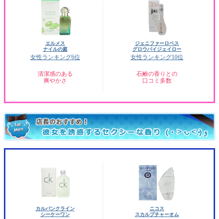
エルメス
ジェニファーロペス
ナイルの庭
グロウバイジェイロー
女性ランキング6位
女性ランキング10位
清潔感のある
石鹸の香りとの
爽やかさ
口コミ多数
カルバンクライン
ニコス
シーケーワン
スカルプチャーオム