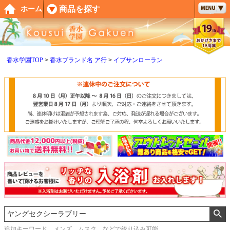
ペー
商品を探す
ホーム
ジト
ップ
へ
香水学園TOP
香水ブランド名 ア行
イブサンローラン
追加キーワード メンズ、ムスク などで絞り込み可能