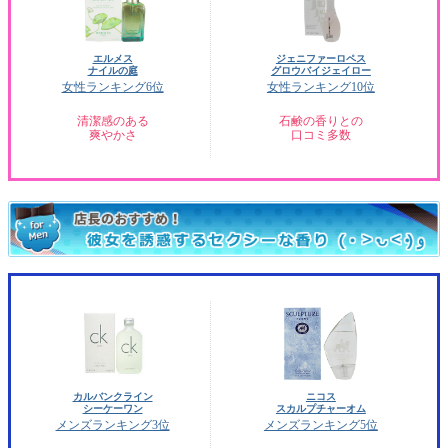
エルメス
ジェニファーロペス
ナイルの庭
グロウバイジェイロー
女性ランキング6位
女性ランキング10位
清潔感のある
石鹸の香りとの
爽やかさ
口コミ多数
カルバンクライン
ニコス
シーケーワン
スカルプチャーオム
メンズランキング3位
メンズランキング5位