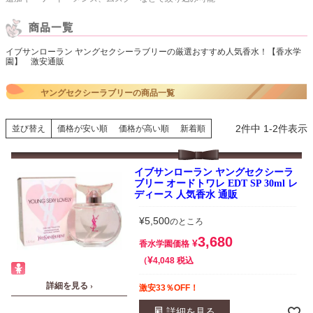
イブサンローラン ヤングセクシーラブリーの厳選おすすめ人気香水！【香水学
園】 激安通販
ヤングセクシーラブリーの商品一覧
2
件中
1
-
2
件表示
並び替え
価格が安い順
価格が高い順
新着順
イブサンローラン ヤングセクシーラ
ブリー オードトワレ EDT SP 30ml レ
ディース 人気香水 通販
¥
5,500
のところ
3,680
¥
香水学園価格
¥
税込
4,048
詳細を見る ›
激安33％OFF！
詳細を見る