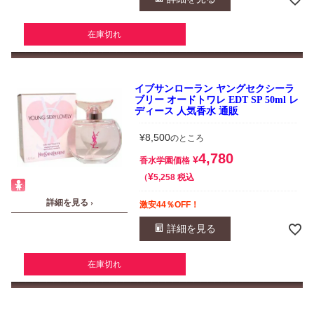
在庫切れ
イブサンローラン ヤングセクシーラ
ブリー オードトワレ EDT SP 50ml レ
ディース 人気香水 通販
¥
8,500
のところ
4,780
¥
香水学園価格
¥
税込
5,258
詳細を見る ›
激安44％OFF！
詳細を見る
在庫切れ