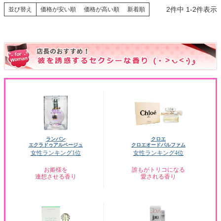
2
件中
1
-
2
件表示
並び替え
価格が安い順
価格が高い順
新着順
ランバン
クロエ
エクラドゥアルページュ
クロエオードパルファム
女性ランキング1位
女性ランキング4位
お姫様を
誰もがトリコになる
連想させる香り
愛される香り