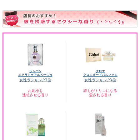
ランバン
クロエ
エクラドゥアルページュ
クロエオードパルファム
女性ランキング1位
女性ランキング4位
お姫様を
誰もがトリコになる
連想させる香り
愛される香り