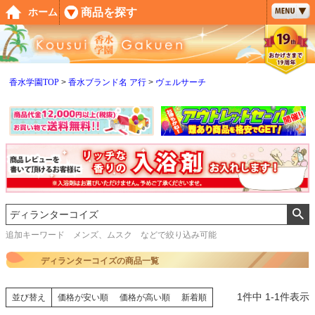
ペー
商品を探す
ホーム
ジト
ップ
へ
香水学園TOP
香水ブランド名 ア行
ヴェルサーチ
追加キーワード メンズ、ムスク などで絞り込み可能
ディランターコイズの商品一覧
1
件中
1
-
1
件表示
並び替え
価格が安い順
価格が高い順
新着順