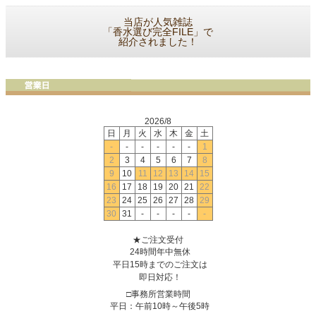
当店が人気雑誌
「香水選び完全FILE」で
紹介されました！
2026/8
日
月
火
水
木
金
土
-
-
-
-
-
-
1
2
3
4
5
6
7
8
9
10
11
12
13
14
15
16
17
18
19
20
21
22
23
24
25
26
27
28
29
30
31
-
-
-
-
-
★ご注文受付
24時間年中無休
平日15時までのご注文は
即日対応！
□事務所営業時間
平日：午前10時～午後5時