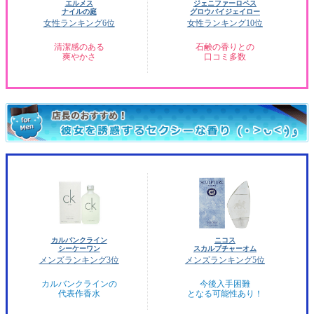
エルメス
ジェニファーロペス
ナイルの庭
グロウバイジェイロー
女性ランキング6位
女性ランキング10位
清潔感のある
石鹸の香りとの
爽やかさ
口コミ多数
カルバンクライン
ニコス
シーケーワン
スカルプチャーオム
メンズランキング3位
メンズランキング5位
カルバンクラインの
今後入手困難
代表作香水
となる可能性あり！