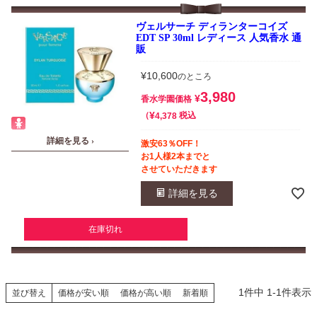
ヴェルサーチ ディランターコイズ
EDT SP 30ml レディース 人気香水 通
販
¥
10,600
のところ
3,980
¥
香水学園価格
¥
税込
4,378
詳細を見る ›
激安63％OFF！
お1人様2本までと
させていただきます
詳細を見る
在庫切れ
1
件中
1
-
1
件表示
並び替え
価格が安い順
価格が高い順
新着順