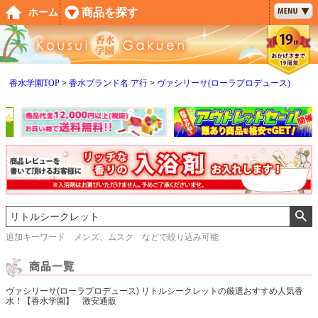
ペー
商品を探す
ホーム
ジト
ップ
へ
香水学園TOP
香水ブランド名 ア行
ヴァシリーサ(ローラプロデュース)
追加キーワード メンズ、ムスク などで絞り込み可能
ヴァシリーサ(ローラプロデュース) リトルシークレットの厳選おすすめ人気香
水！【香水学園】 激安通販