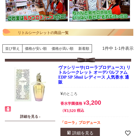
リトルシークレットの商品一覧
1
件中
1
-
1
件表示
並び替え
価格が安い順
価格が高い順
新着順
ヴァシリーサ(ローラプロデュース) リ
トルシークレット オーデパルファム
EDP SP 50ml レディース 人気香水 通
販
¥
のところ
3,200
¥
香水学園価格
¥
税込
3,520
詳細を見る ›
「ローラ」プロデュース
詳細を見る