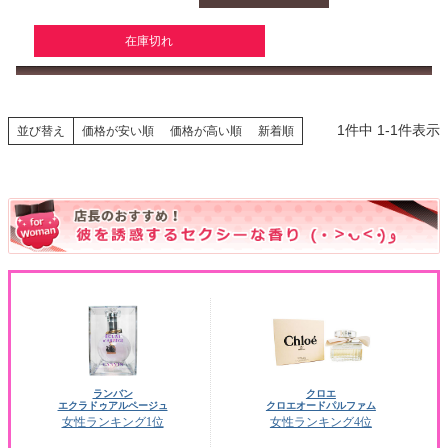
在庫切れ
1
件中
1
-
1
件表示
並び替え
価格が安い順
価格が高い順
新着順
ランバン
クロエ
エクラドゥアルページュ
クロエオードパルファム
女性ランキング1位
女性ランキング4位