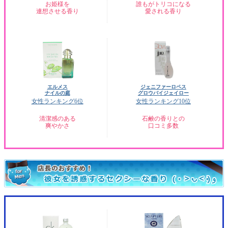
お姫様を
誰もがトリコになる
連想させる香り
愛される香り
エルメス
ジェニファーロペス
ナイルの庭
グロウバイジェイロー
女性ランキング6位
女性ランキング10位
清潔感のある
石鹸の香りとの
爽やかさ
口コミ多数