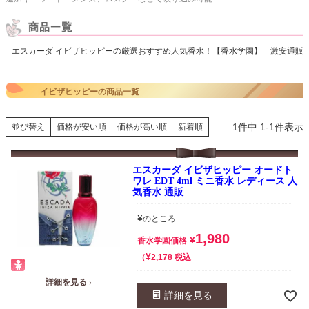
エスカーダ イビザヒッピーの厳選おすすめ人気香水！【香水学園】 激安通販
イビザヒッピーの商品一覧
1
件中
1
-
1
件表示
並び替え
価格が安い順
価格が高い順
新着順
エスカーダ イビザヒッピー オードト
ワレ EDT 4ml ミニ香水 レディース 人
気香水 通販
¥
のところ
1,980
¥
香水学園価格
¥
税込
2,178
詳細を見る ›
詳細を見る