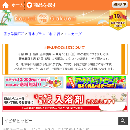
ペー
商品を探す
ホーム
ジト
ップ
へ
香水学園TOP
香水ブランド名 ア行
エスカーダ
追加キーワード メンズ、ムスク などで絞り込み可能