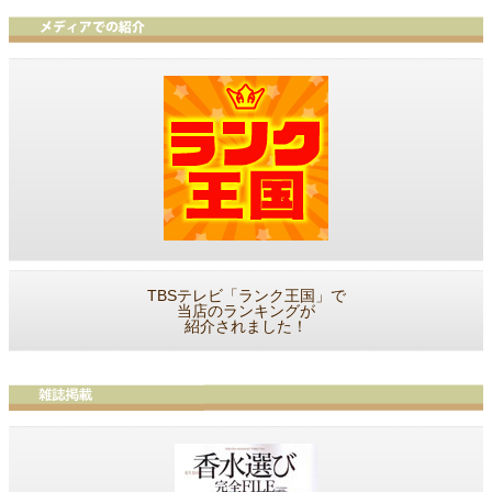
TBSテレビ「ランク王国」で
当店のランキングが
紹介されました！