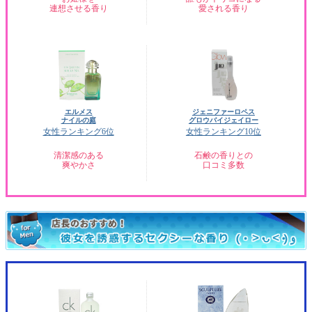
連想させる香り
愛される香り
エルメス
ジェニファーロペス
ナイルの庭
グロウバイジェイロー
女性ランキング6位
女性ランキング10位
清潔感のある
石鹸の香りとの
爽やかさ
口コミ多数