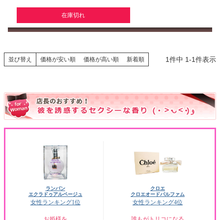
在庫切れ
1
件中
1
-
1
件表示
並び替え
価格が安い順
価格が高い順
新着順
ランバン
クロエ
エクラドゥアルページュ
クロエオードパルファム
女性ランキング1位
女性ランキング4位
お姫様を
誰もがトリコになる