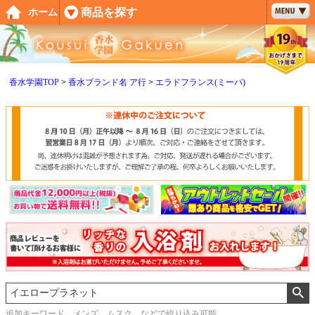
ペー
商品を探す
ホーム
ジト
ップ
へ
香水学園TOP
香水ブランド名 ア行
エラドフランス(ミーパ)
追加キーワード メンズ、ムスク などで絞り込み可能