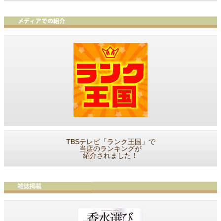
TBSテレビ「ランク王国」で
当店のランキングが
紹介されました！