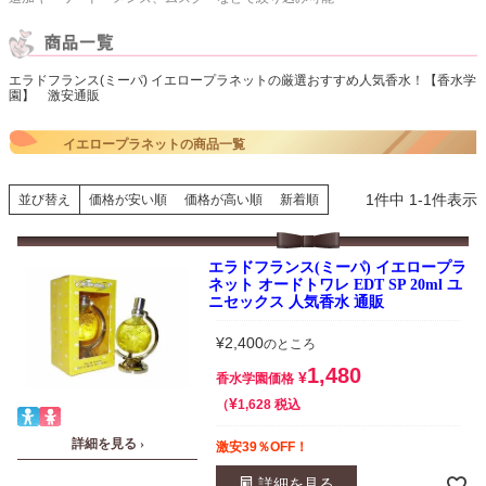
エラドフランス(ミーパ) イエロープラネットの厳選おすすめ人気香水！【香水学
園】 激安通販
イエロープラネットの商品一覧
1
件中
1
-
1
件表示
並び替え
価格が安い順
価格が高い順
新着順
エラドフランス(ミーパ) イエロープラ
ネット オードトワレ EDT SP 20ml ユ
ニセックス 人気香水 通販
¥
2,400
のところ
1,480
¥
香水学園価格
¥
税込
1,628
詳細を見る ›
激安39％OFF！
詳細を見る