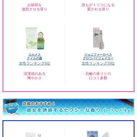
お姫様を
誰もがトリコになる
連想させる香り
愛される香り
エルメス
ジェニファーロペス
ナイルの庭
グロウバイジェイロー
女性ランキング6位
女性ランキング10位
清潔感のある
石鹸の香りとの
爽やかさ
口コミ多数