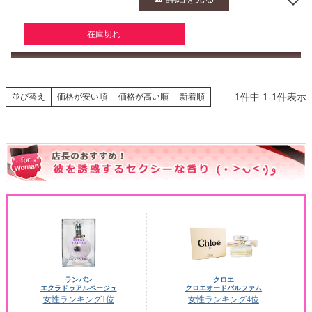
在庫切れ
1
件中
1
-
1
件表示
並び替え
価格が安い順
価格が高い順
新着順
ランバン
クロエ
エクラドゥアルページュ
クロエオードパルファム
女性ランキング1位
女性ランキング4位