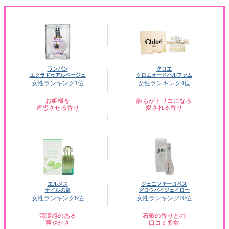
ランバン
クロエ
エクラドゥアルページュ
クロエオードパルファム
女性ランキング1位
女性ランキング4位
お姫様を
誰もがトリコになる
連想させる香り
愛される香り
エルメス
ジェニファーロペス
ナイルの庭
グロウバイジェイロー
女性ランキング6位
女性ランキング10位
清潔感のある
石鹸の香りとの
爽やかさ
口コミ多数