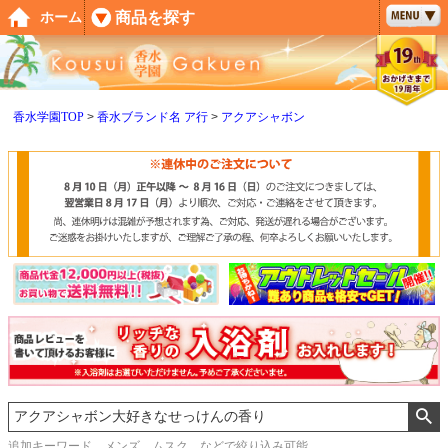
ペー
商品を探す
ホーム
ジト
ップ
へ
香水学園TOP
香水ブランド名 ア行
アクアシャボン
追加キーワード メンズ、ムスク などで絞り込み可能