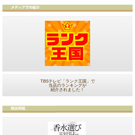
TBSテレビ「ランク王国」で
当店のランキングが
紹介されました！