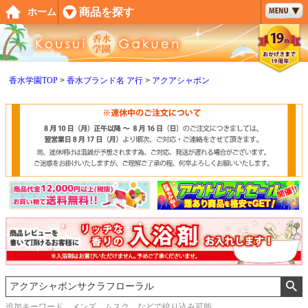
ペー
商品を探す
ホーム
ジト
ップ
へ
香水学園TOP
香水ブランド名 ア行
アクアシャボン
追加キーワード メンズ、ムスク などで絞り込み可能