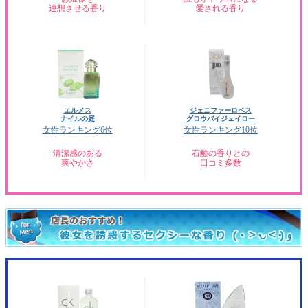
連想させる香り
愛される香り
エルメス
ジェニファーロペス
ナイルの庭
グロウバイジェイロー
女性ランキング6位
女性ランキング10位
清潔感のある
石鹸の香りとの
爽やかさ
口コミ多数