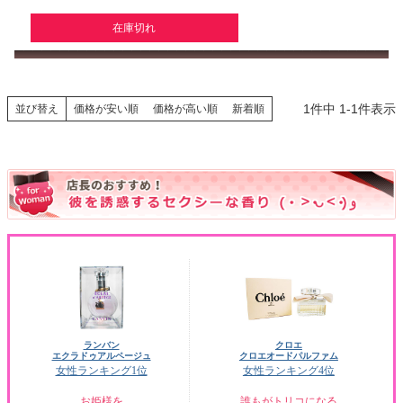
在庫切れ
1
件中
1
-
1
件表示
並び替え
価格が安い順
価格が高い順
新着順
ランバン
クロエ
エクラドゥアルページュ
クロエオードパルファム
女性ランキング1位
女性ランキング4位
お姫様を
誰もがトリコになる