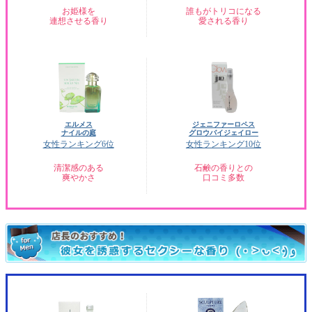
お姫様を
誰もがトリコになる
連想させる香り
愛される香り
エルメス
ジェニファーロペス
ナイルの庭
グロウバイジェイロー
女性ランキング6位
女性ランキング10位
清潔感のある
石鹸の香りとの
爽やかさ
口コミ多数