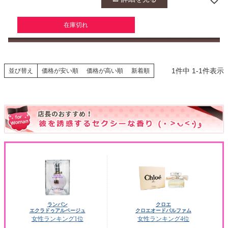
在庫切れ
1
件中
1
-
1
件表示
並び替え
価格が安い順
価格が高い順
新着順
ランバン
クロエ
エクラドゥアルページュ
クロエオードパルファム
女性ランキング1位
女性ランキング4位