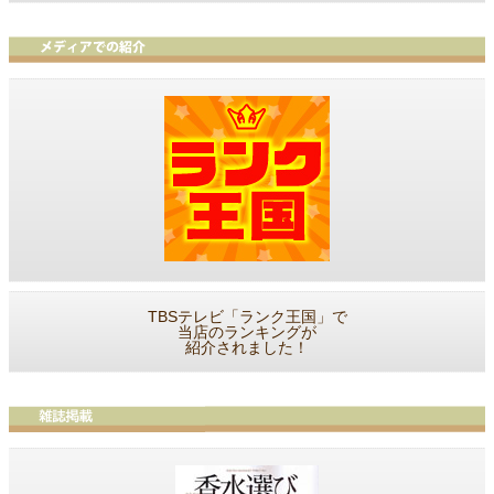
TBSテレビ「ランク王国」で
当店のランキングが
紹介されました！