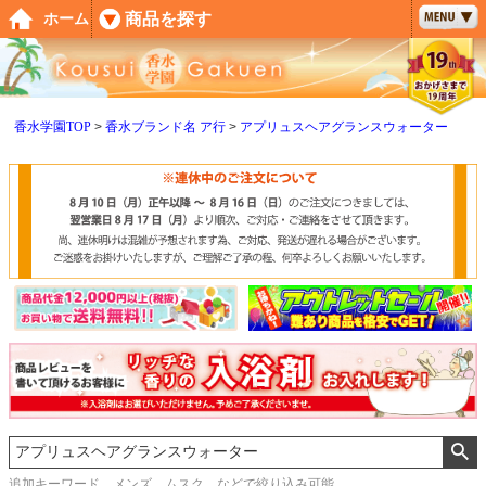
ペー
商品を探す
ホーム
ジト
ップ
へ
香水学園TOP
香水ブランド名 ア行
アプリュスヘアグランスウォーター
追加キーワード メンズ、ムスク などで絞り込み可能