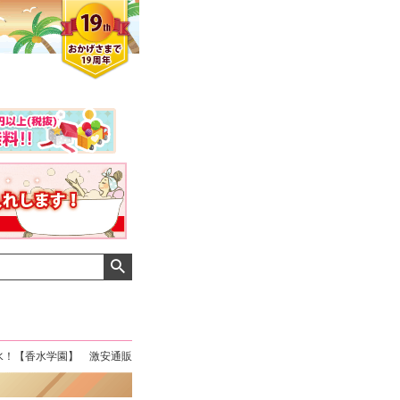
水！【香水学園】 激安通販
クロエさん
メンズさん
ゆっちー さん