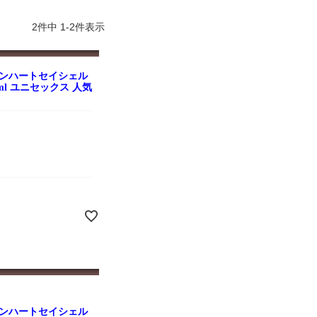
よくお取引が出来ま
おまけありがとうございま
お昼に買って次の日届い
またよろしくお願い
した。早速レビューを書き
のでちょっとびっくりし
ます。
ました！
した、また買います！
2
件中
1
-
2
件表示
オンハートセイシェル
0ml ユニセックス 人気
オンハートセイシェル