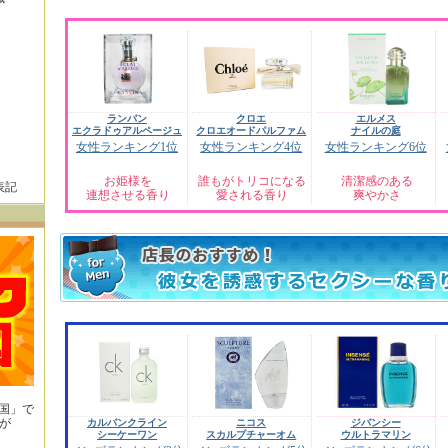
ランバン
クロエ
エルメス
エクラドゥアルページュ
クロエオードパルファム
ナイルの庭
女性ランキング1位
女性ランキング4位
女性ランキング6位
お姫様を
誰もがトリコになる
清潔感のある
表記
連想させる香り
愛される香り
爽やかさ
王国」で
が
カルバンクライン
ニコス
ジバンシー
シーケーワン
スカルプチャーオム
ウルトラマリン
！