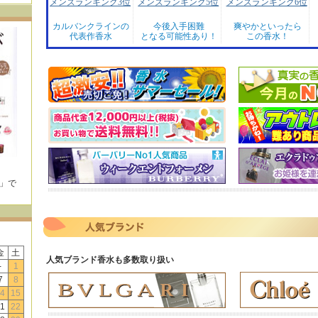
メンズランキング3位
メンズランキング5位
メンズランキング6位
カルバンクラインの
今後入手困難
爽やかといったら
代表作香水
となる可能性あり！
この香水！
E」で
！
金
土
人気ブランド香水も多数取り扱い
-
1
7
8
4
15
1
22