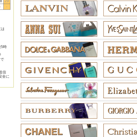
8
29
-
-
文は
後5時
の
みで
送信
安全に