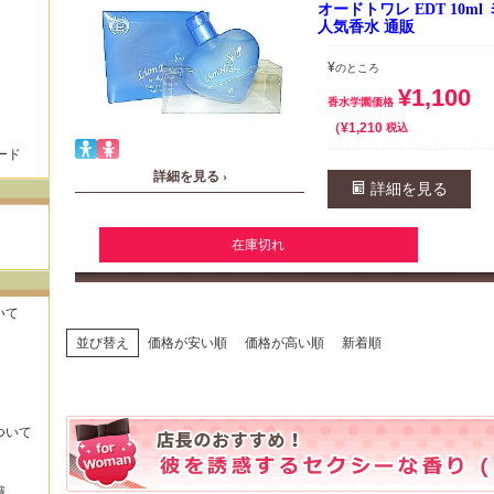
オードトワレ EDT 10m
人気香水 通販
¥
のところ
¥
1,100
香水学園価格
¥
1,210
税込
ード
詳細を見る ›
詳細を見る
在庫切れ
いて
並び替え
価格が安い順
価格が高い順
新着順
ついて
識