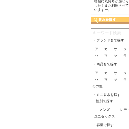
つも迅速な発送をしてい
梱包に気持ちが感じられま
こまめにメールを頂
だけるので、助かってい
した！また利用させてもら
で安心できました。
す。
いますー。
・
ブランド名で探す
ア
カ
サ
タ
ハ
マ
ヤ
ラ
・商品名で探す
ア
カ
サ
タ
ハ
マ
ヤ
ラ
その他
・
ミニ香水を探す
・性別で探す
メンズ
レデ
ユニセックス
・
容量で探す