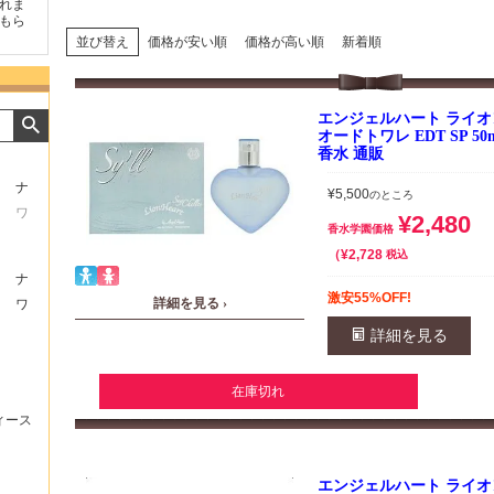
けたの
商品が早く届いたのでよか
好きな香水を、いろいろ少
気持ち
ったです。また利用させて
量試せるところが魅力でし
した。
もらいます！
た。
いたし
並び替え
価格が安い順
価格が高い順
新着順
エンジェルハート ライ
オードトワレ EDT SP 5
香水 通販
ナ
¥
5,500
のところ
ワ
¥
2,480
香水学園価格
¥
2,728
税込
ナ
激安55%OFF!
詳細を見る ›
ワ
詳細を見る
在庫切れ
ィース
エンジェルハート ライ