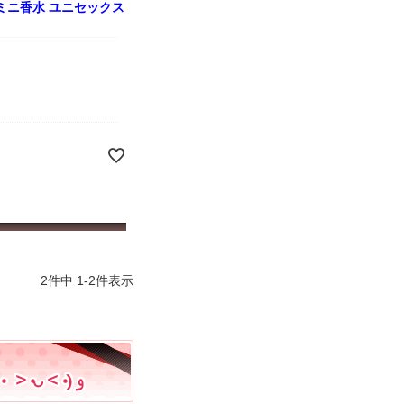
l ミニ香水 ユニセックス
2
件中
1
-
2
件表示