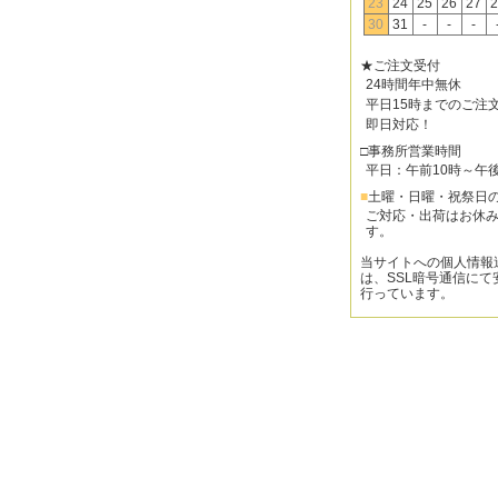
23
24
25
26
27
2
30
31
-
-
-
★ご注文受付
24時間年中無休
平日15時までのご注
即日対応！
□事務所営業時間
平日：午前10時～午
■
土曜・日曜・祝祭日
ご対応・出荷はお休
す。
当サイトへの個人情報
は、SSL暗号通信にて
行っています。