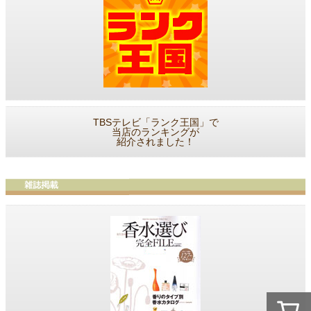
TBSテレビ「ランク王国」で
当店のランキングが
紹介されました！