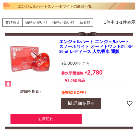
エンジェルハートスノーホワイトの商品一覧
1
件中
1
-
1
件表示
並び替え
価格が安い順
価格が高い順
新着順
エンジェルハート エンジェルハート
スノーホワイト オードトワレ EDT SP
50ml レディース 人気香水 通販
¥
5,800
のところ
2,780
¥
香水学園価格
¥
税込
3,058
詳細を見る ›
激安52％OFF！
詳細を見る
在庫切れ