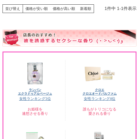
1
件中
1
-
1
件表示
並び替え
価格が安い順
価格が高い順
新着順
ランバン
クロエ
エクラドゥアルページュ
クロエオードパルファム
女性ランキング1位
女性ランキング4位
お姫様を
誰もがトリコになる
連想させる香り
愛される香り