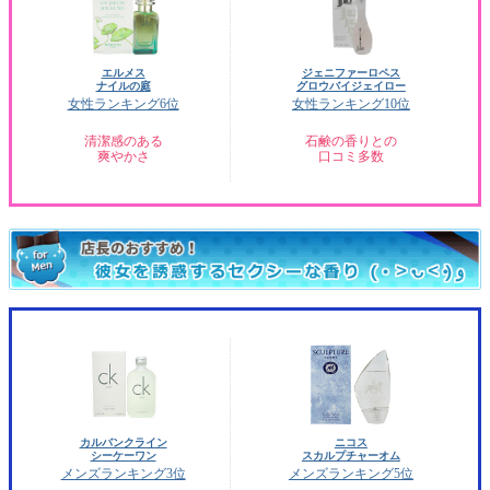
エルメス
ジェニファーロペス
ナイルの庭
グロウバイジェイロー
女性ランキング6位
女性ランキング10位
清潔感のある
石鹸の香りとの
爽やかさ
口コミ多数
カルバンクライン
ニコス
シーケーワン
スカルプチャーオム
メンズランキング3位
メンズランキング5位