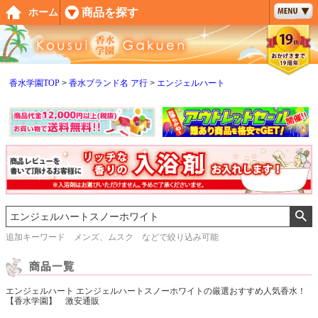
ペー
商品を探す
ホーム
ジト
ップ
へ
香水学園TOP
香水ブランド名 ア行
エンジェルハート
追加キーワード メンズ、ムスク などで絞り込み可能
エンジェルハート エンジェルハートスノーホワイトの厳選おすすめ人気香水！
【香水学園】 激安通販