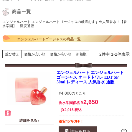
エンジェルハート エンジェルハートゴージャスの厳選おすすめ人気香水！【香
水学園】 激安通販
エンジェルハートゴージャスの商品一覧
2
件中
1
-
2
件表示
並び替え
価格が安い順
価格が高い順
新着順
エンジェルハート エンジェルハート
ゴージャス オードトワレ EDT SP
50ml レディース 人気香水 通販
¥
4,800
のところ
2,650
¥
香水学園価格
¥
税込
2,915
詳細を見る ›
激安45％OFF！
詳細を見る