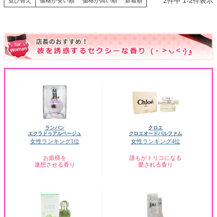
2
件中
1
-
2
件表示
並び替え
価格が安い順
価格が高い順
新着順
ランバン
クロエ
エクラドゥアルページュ
クロエオードパルファム
女性ランキング1位
女性ランキング4位
お姫様を
誰もがトリコになる
連想させる香り
愛される香り