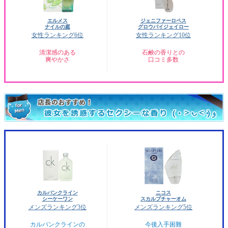
エルメス
ジェニファーロペス
ナイルの庭
グロウバイジェイロー
女性ランキング6位
女性ランキング10位
清潔感のある
石鹸の香りとの
爽やかさ
口コミ多数
カルバンクライン
ニコス
シーケーワン
スカルプチャーオム
メンズランキング3位
メンズランキング5位
カルバンクラインの
今後入手困難