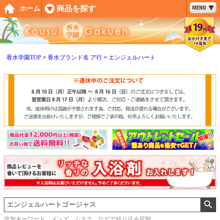
ペー
商品を探す
ホーム
ジト
ップ
へ
香水学園TOP
香水ブランド名 ア行
エンジェルハート
追加キーワード メンズ、ムスク などで絞り込み可能