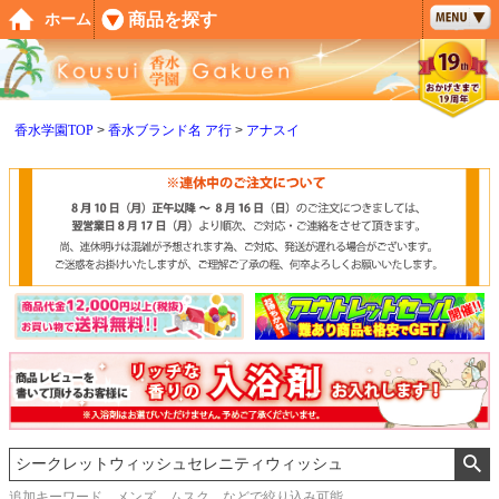
ペー
商品を探す
ホーム
ジト
ップ
へ
香水学園TOP
香水ブランド名 ア行
アナスイ
追加キーワード メンズ、ムスク などで絞り込み可能