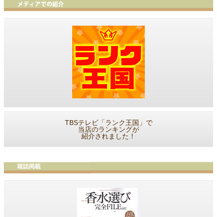
TBSテレビ「ランク王国」で
当店のランキングが
紹介されました！