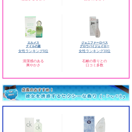
エルメス
ジェニファーロペス
ナイルの庭
グロウバイジェイロー
女性ランキング6位
女性ランキング10位
清潔感のある
石鹸の香りとの
爽やかさ
口コミ多数