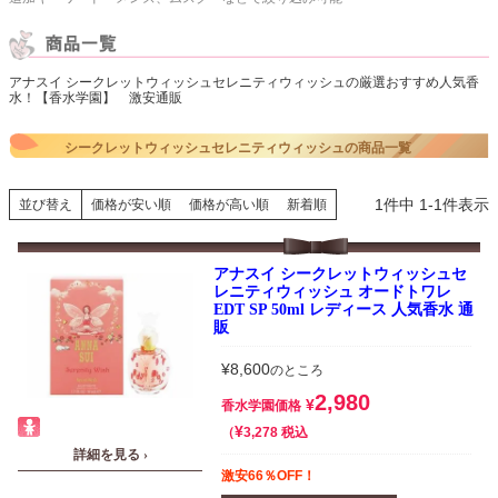
アナスイ シークレットウィッシュセレニティウィッシュの厳選おすすめ人気香
水！【香水学園】 激安通販
シークレットウィッシュセレニティウィッシュの商品一覧
1
件中
1
-
1
件表示
並び替え
価格が安い順
価格が高い順
新着順
アナスイ シークレットウィッシュセ
レニティウィッシュ オードトワレ
EDT SP 50ml レディース 人気香水 通
販
¥
8,600
のところ
2,980
¥
香水学園価格
¥
税込
3,278
詳細を見る ›
激安66％OFF！