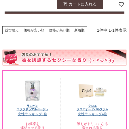
カートに入れる
1
件中
1
-
1
件表示
並び替え
価格が安い順
価格が高い順
新着順
ランバン
クロエ
エクラドゥアルページュ
クロエオードパルファム
女性ランキング1位
女性ランキング4位
お姫様を
誰もがトリコになる
連想させる香り
愛される香り