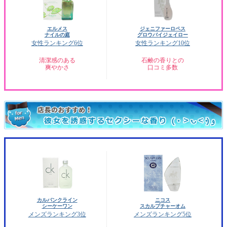
エルメス
ジェニファーロペス
ナイルの庭
グロウバイジェイロー
女性ランキング6位
女性ランキング10位
清潔感のある
石鹸の香りとの
爽やかさ
口コミ多数
カルバンクライン
ニコス
シーケーワン
スカルプチャーオム
メンズランキング3位
メンズランキング5位