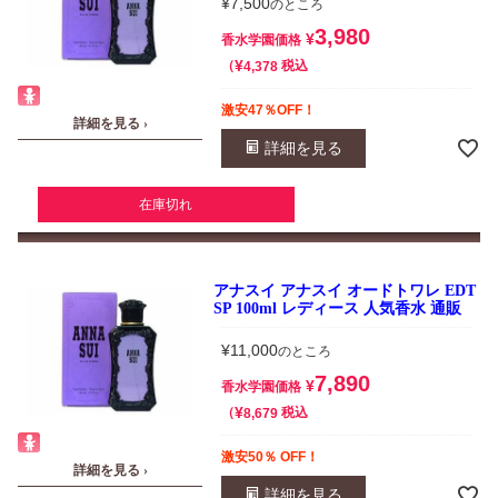
¥
7,500
のところ
3,980
¥
香水学園価格
¥
税込
4,378
激安47％OFF！
詳細を見る ›
詳細を見る
在庫切れ
アナスイ アナスイ オードトワレ EDT
SP 100ml レディース 人気香水 通販
¥
11,000
のところ
7,890
¥
香水学園価格
¥
税込
8,679
激安50％ OFF！
詳細を見る ›
詳細を見る