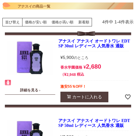
アナスイの商品一覧
4
件中
1
-
4
件表示
並び替え
価格が安い順
価格が高い順
新着順
アナスイ アナスイ オードトワレ EDT
SP 30ml レディース 人気香水 通販
¥
5,900
のところ
2,680
¥
香水学園価格
¥
税込
2,948
激安55％OFF！
詳細を見る ›
カートに入れる
アナスイ アナスイ オードトワレ EDT
SP 50ml レディース 人気香水 通販