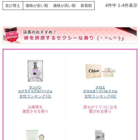
4
件中
1
-
4
件表示
並び替え
価格が安い順
価格が高い順
新着順
ランバン
クロエ
エクラドゥアルページュ
クロエオードパルファム
女性ランキング1位
女性ランキング4位
お姫様を
誰もがトリコになる
連想させる香り
愛される香り