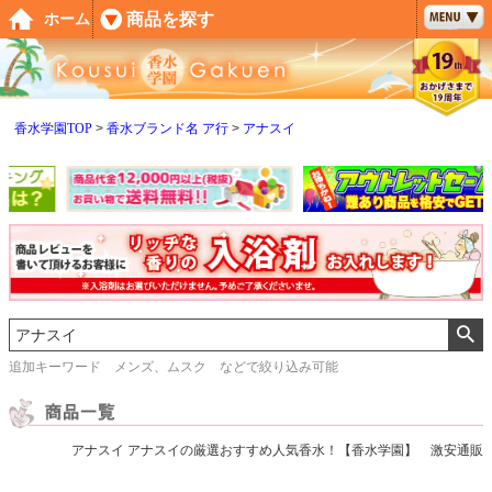
ペー
商品を探す
ホーム
ジト
ップ
へ
香水学園TOP
香水ブランド名 ア行
アナスイ
追加キーワード メンズ、ムスク などで絞り込み可能
アナスイ アナスイの厳選おすすめ人気香水！【香水学園】 激安通販