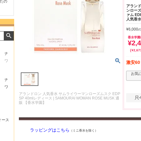
たの
商品が早く届いたのでよか
好きな香水を、いろいろ少
気持ちよ
アランド
ったです。また利用させて
量試せるところが魅力でし
した。ま
ンローズ
もらいます！
た。
いたしま
ァム ED
人気香水
¥
6,000
香水学園
¥
2,
¥
2,67
ナ
ワ
激安60
お気
ナ
ワ
アランドロン 人気香水 サムライウーマンローズムスク EDP
只
SP 40mlレディース | SAMOURAI WOMAN ROSE MUSK 通
販 【香水学園】
ィース
ラッピングはこちら
（ミニ香水を除く）