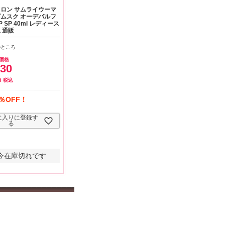
くお取引が出来ま
おまけありがとうございま
お昼に買って次の日届いた
ロン サムライウーマ
たよろしくお願い
した。早速レビューを書き
のでちょっとびっくりしま
ムスク オーデパルフ
す。
ました！
した、また買います！
P SP 40ml レディース
 通販
のところ
価格
430
3
税込
％OFF！
に入りに登録す
る
今在庫切れです