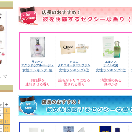
ランバン
クロエ
エルメス
エクラドゥアルページュ
クロエオードパルファム
ナイルの庭
女性ランキング1位
女性ランキング4位
女性ランキング6位
E」で
お姫様を
誰もがトリコになる
清潔感のある
！
連想させる香り
愛される香り
爽やかさ
金
土
-
1
7
8
4
15
1
22