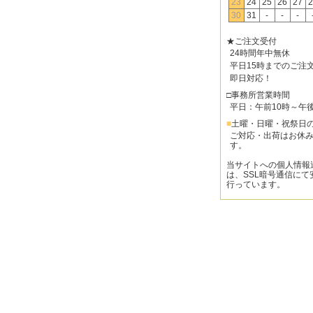
23
24
25
26
27
2
30
31
-
-
-
★ご注文受付
24時間年中無休
平日15時までのご注
即日対応！
□事務所営業時間
平日：午前10時～午
■
土曜・日曜・祝祭日
ご対応・出荷はお休
す。
当サイトへの個人情報
は、SSL暗号通信にて
行っています。