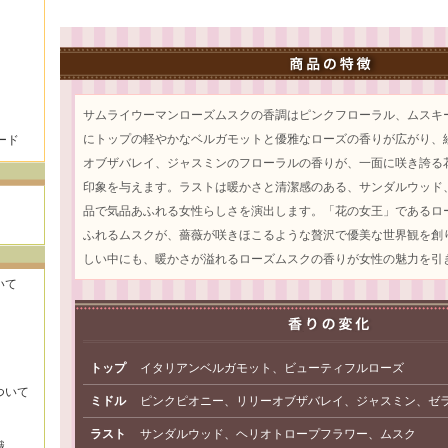
サムライウーマンローズムスクの香調はピンクフローラル、ムスキ
にトップの軽やかなベルガモットと優雅なローズの香りが広がり、
ード
オブザバレイ、ジャスミンのフローラルの香りが、一面に咲き誇る
印象を与えます。ラストは暖かさと清潔感のある、サンダルウッド
品で気品あふれる女性らしさを演出します。「花の女王」であるロ
ふれるムスクが、薔薇が咲きほこるような贅沢で優美な世界観を創
しい中にも、暖かさが溢れるローズムスクの香りが女性の魅力を引
いて
トップ
イタリアンベルガモット、ビューティフルローズ
ついて
ミドル
ピンクピオニー、リリーオブザバレイ、ジャスミン、ゼ
ラスト
サンダルウッド、ヘリオトロープフラワー、ムスク
識