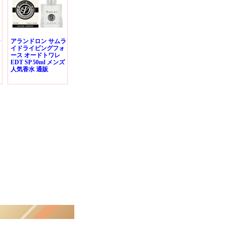
ラ
アランドロン サムラ
イドライビングフォ
ース オードトワレ
EDT SP 50ml メンズ
人気香水 通販