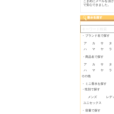
も迅速な発送をしてい
梱包に気持ちが感じられま
こまめにメールを頂け
けるので、助かってい
した！また利用させてもら
で安心できました。
。
いますー。
・
ブランド名で探す
ア
カ
サ
タ
ハ
マ
ヤ
ラ
・商品名で探す
ア
カ
サ
タ
ハ
マ
ヤ
ラ
その他
・
ミニ香水を探す
・性別で探す
メンズ
レデ
ユニセックス
・
容量で探す