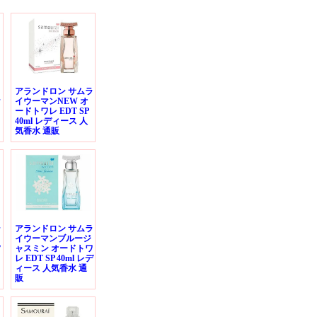
アランドロン サムラ
ラ
イウーマンNEW オ
ードトワレ EDT SP
40ml レディース 人
気香水 通販
ラ
アランドロン サムラ
イウーマンブルージ
フ
ャスミン オードトワ
レ EDT SP 40ml レデ
ィース 人気香水 通
販