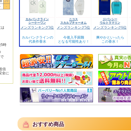
8
29
-
-
カルバンクライン
ニコス
ジバンシー
シーケーワン
スカルプチャーオム
ウルトラマリン
メンズランキング3位
メンズランキング5位
メンズランキング6位
文は
カルバンクラインの
今後入手困難
爽やかといったら
代表作香水
となる可能性あり！
この香水！
後5時
の
みで
送信
安全に
おすすめ商品