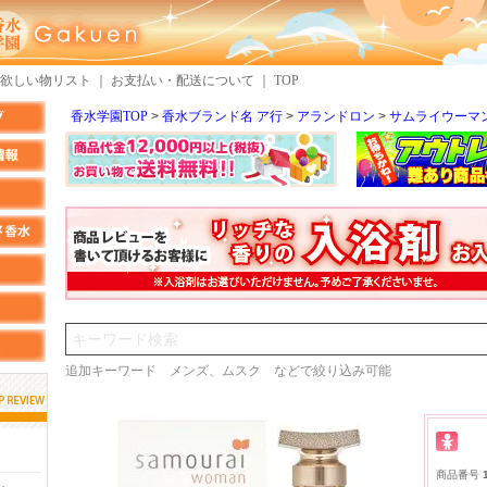
欲しい物リスト
｜
お支払い・配送について
｜
TOP
香水学園TOP
香水ブランド名 ア行
アランドロン
サムライウーマ
検索
追加キーワード メンズ、ムスク などで絞り込み可能
しらすさん
MMさん
商品番号