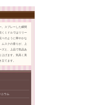
ー。スプレーした瞬間
続くミドルではリリー
花々のように華やかな
、ムスクの香りが、上
ーズと、上品で気品あ
り上げます。気高く美
き立てます。
ラニウム