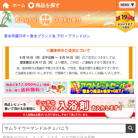
ペー
商品を探す
ホーム
ジト
ップ
へ
香水学園TOP
香水ブランド名 ア行
アランドロン
追加キーワード メンズ、ムスク などで絞り込み可能