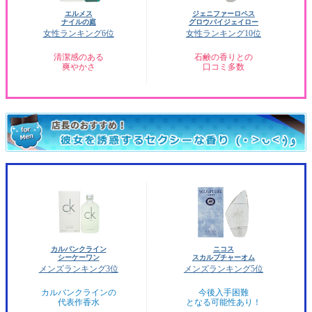
エルメス
ジェニファーロペス
ナイルの庭
グロウバイジェイロー
女性ランキング6位
女性ランキング10位
清潔感のある
石鹸の香りとの
爽やかさ
口コミ多数
カルバンクライン
ニコス
シーケーワン
スカルプチャーオム
メンズランキング3位
メンズランキング5位
カルバンクラインの
今後入手困難
代表作香水
となる可能性あり！