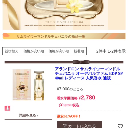
サムライウーマンドルチェバニラの商品一覧
2
件中
1
-
2
件表示
並び替え
価格が安い順
価格が高い順
新着順
アランドロン サムライウーマンドル
チェバニラ オーデパルファム EDP SP
40ml レディース 人気香水 通販
¥
7,000
のところ
2,780
¥
香水学園価格
¥
税込
3,058
詳細を見る ›
激安61％OFF！
カートに入れる