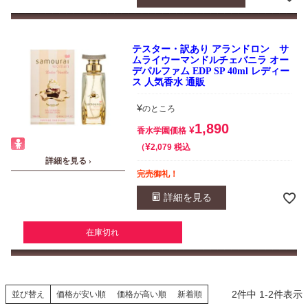
テスター・訳あり アランドロン サ
ムライウーマンドルチェバニラ オー
デパルファム EDP SP 40ml レディー
ス 人気香水 通販
¥
のところ
1,890
¥
香水学園価格
¥
税込
2,079
詳細を見る ›
完売御礼！
詳細を見る
在庫切れ
2
件中
1
-
2
件表示
並び替え
価格が安い順
価格が高い順
新着順