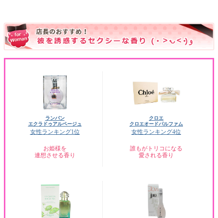
ランバン
クロエ
エクラドゥアルページュ
クロエオードパルファム
女性ランキング1位
女性ランキング4位
お姫様を
誰もがトリコになる
連想させる香り
愛される香り