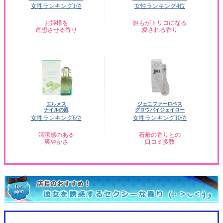
女性ランキング1位
女性ランキング4位
お姫様を
誰もがトリコになる
連想させる香り
愛される香り
エルメス
ジェニファーロペス
ナイルの庭
グロウバイジェイロー
女性ランキング6位
女性ランキング10位
清潔感のある
石鹸の香りとの
爽やかさ
口コミ多数