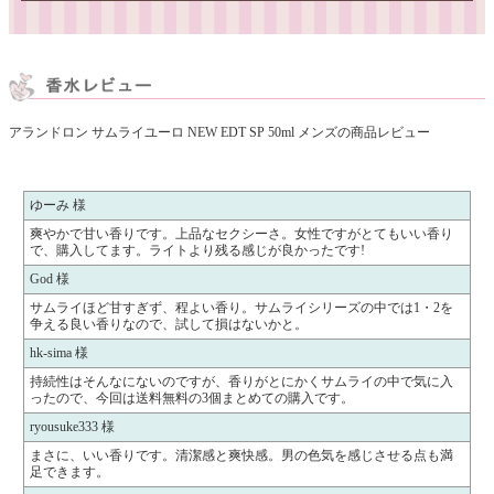
アランドロン サムライユーロ NEW EDT SP 50ml メンズの商品レビュー
ゆーみ 様
爽やかで甘い香りです。上品なセクシーさ。女性ですがとてもいい香り
で、購入してます。ライトより残る感じが良かったです!
God 様
サムライほど甘すぎず、程よい香り。サムライシリーズの中では1・2を
争える良い香りなので、試して損はないかと。
hk-sima 様
持続性はそんなにないのですが、香りがとにかくサムライの中で気に入
ったので、今回は送料無料の3個まとめての購入です。
ryousuke333 様
まさに、いい香りです。清潔感と爽快感。男の色気を感じさせる点も満
足できます。