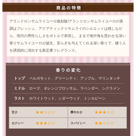
アランドロンサムライユーロ復刻版!アランドロンサムライユーロの香
調はフレッシュ、アクアティック☆サムライのシルエットは残しなが
ら、現代の男性らしさをボトルで表現し、まるで地中海を思わせる深い
香りサムライユーロが誕生。安らぎを与えてくれる深い香りで、纏う人
を誘惑的に演出する新定番フレグランス。
トップ
ベルガモット、グリーンティ、アップル、マリンタッチ
ミドル
ローズ、オレンジブロッサム、ラベンダー、シクラメン
ラスト
ホワイトウッド、シダーウッド、トンカビーン
★★☆☆☆
★★★☆☆
甘さ
爽やかさ
★★★☆☆
★★☆☆☆
セクシー
スパイシー