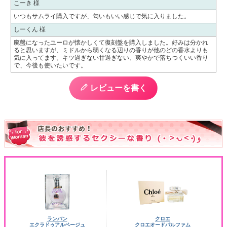
こーき 様
いつもサムライ購入ですが、匂いもいい感じで気に入りました。
しーくん 様
廃盤になったユーロが懐かしくて復刻盤を購入しました。好みは分かれ
ると思いますが、ミドルから弱くなる辺りの香りが他のどの香水よりも
気に入ってます。キツ過ぎない甘過ぎない、爽やかで落ちつくいい香り
で、今後も使いたいです。
レビューを書く
ランバン
クロエ
エクラドゥアルページュ
クロエオードパルファム