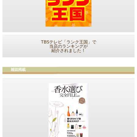
TBSテレビ「ランク王国」で
当店のランキングが
紹介されました！