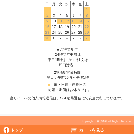
日
月
火
水
木
金
土
-
-
-
-
-
-
1
2
3
4
5
6
7
8
9
10
11
12
13
14
15
16
17
18
19
20
21
22
23
24
25
26
27
28
29
30
31
-
-
-
-
-
★ご注文受付
24時間年中無休
平日15時までのご注文は
即日対応！
□事務所営業時間
平日：午前10時～午後5時
■
土曜・日曜・祝祭日の
ご対応・出荷はお休みです。
当サイトへの個人情報送信は、SSL暗号通信にて安全に行っています。
Copyright© 香水学園 All Rights Reserved.
トップ
カートを見る