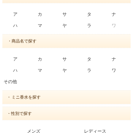
ア
カ
サ
タ
ナ
ワ
ハ
マ
ヤ
ラ
・商品名で探す
ア
カ
サ
タ
ナ
ハ
マ
ヤ
ラ
ワ
その他
・
ミニ香水を探す
・性別で探す
メンズ
レディース