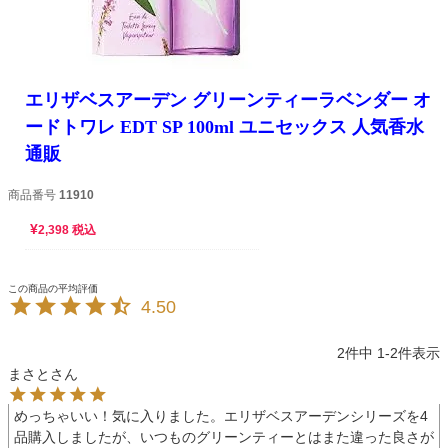
エリザベスアーデン グリーンティーラベンダー オ
ードトワレ EDT SP 100ml ユニセックス 人気香水
通販
商品番号
11910
¥
2,398
税込
4.50
2
件中
1
-
2
件表示
まさと
めっちゃいい！気に入りました。エリザベスアーデンシリーズを4
品購入しましたが、いつものグリーンティーとはまた違った良さが