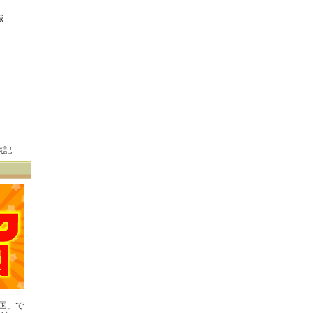
識
表記
王国」で