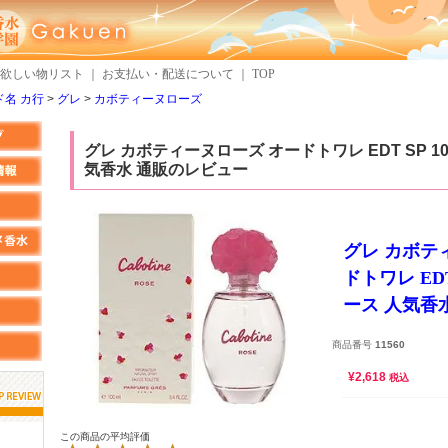
欲しい物リスト
｜
お支払い・配送について
｜
TOP
名 カ行
グレ
カボティーヌローズ
グレ カボティーヌローズ オードトワレ EDT SP 10
気香水 通販のレビュー
グレ カボテ
ドトワレ EDT
ース 人気香
商品番号
11560
¥
2,618
税込
しらすさん
MMさん