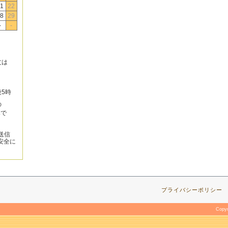
1
22
8
29
-
-
文は
後5時
の
みで
送信
安全に
プライバシーポリシー
Copy