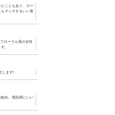
ったこともあり、ロー
にもマッチするいい香
にフローラル系の女性
ます。
文します!
お勧め。普段用にいい