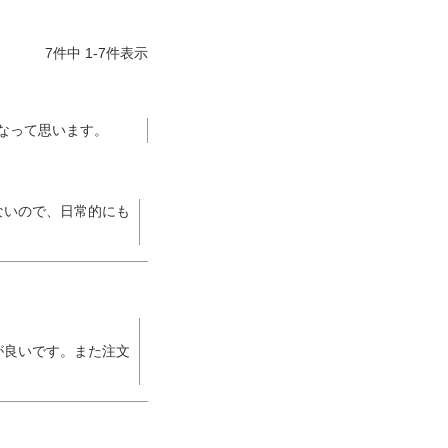
よくお取引が出来ま
おまけありがとうございま
お昼に買って次の日届いた
またよろしくお願い
した。早速レビューを書き
のでちょっとびっくりしま
7
件中
1
-
7
件表示
ます。
ました！
した、また買います！
なって思います。
ないので、日常的にも
が良いです。また注文