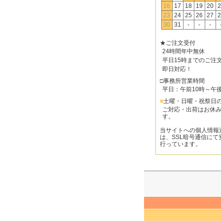
16
17
18
19
20
2
23
24
25
26
27
2
30
31
-
-
-
★ご注文受付
24時間年中無休
平日15時までのご注
即日対応！
□事務所営業時間
平日：午前10時～午
■
土曜・日曜・祝祭日
ご対応・出荷はお休
す。
当サイトへの個人情報
は、SSL暗号通信にて
行っています。