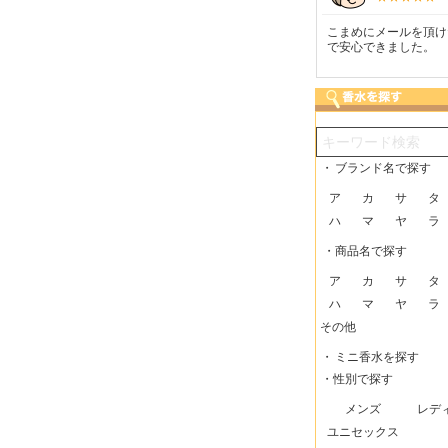
つも迅速な発送をしてい
梱包に気持ちが感じられま
こまめにメールを頂け
だけるので、助かってい
した！また利用させてもら
で安心できました。
す。
いますー。
・
ブランド名で探す
ア
カ
サ
タ
ハ
マ
ヤ
ラ
・商品名で探す
ア
カ
サ
タ
ハ
マ
ヤ
ラ
その他
・
ミニ香水を探す
・性別で探す
メンズ
レデ
ユニセックス