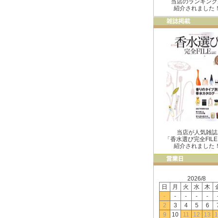
当店のランキング
紹介されました
当店が人気雑誌
「香水選び完全FIL
紹介されました
2026/8
日
月
火
水
木
-
-
-
-
-
2
3
4
5
6
9
10
11
12
13
1