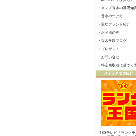
・
メンズ香水の基礎知
・
香水のつけ方
・
主なブランド紹介
・
お客様の声
・
香水学園ブログ
・
プレゼント
・
お問い合せ
・
特定商取引に基づく
TBSテレビ「ランク