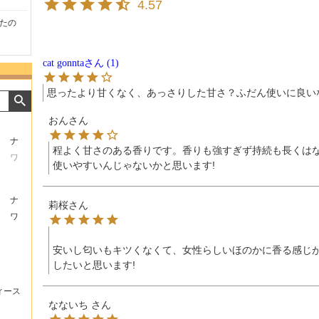
4.57
たの
商品が早く届いたのでよか
好きな香水を、いろいろ少
気持ち
ったです。また利用させて
量試せるところが魅力でし
した。
もらいます！
た。
いたし
cat gonnta
1
思ったより甘くなく、あっさりした甘さ？ふだん使いに良い
おん
ナ
程よく甘さのある香りです。香りも強すぎず持続も長くは
ワ
使いやすいんじゃないかと思います!
ナ
莉桜
ワ
安いし匂いもキツくなくて、女性らしいほのかに香る感じ
したいと思います!
ィース
なないち