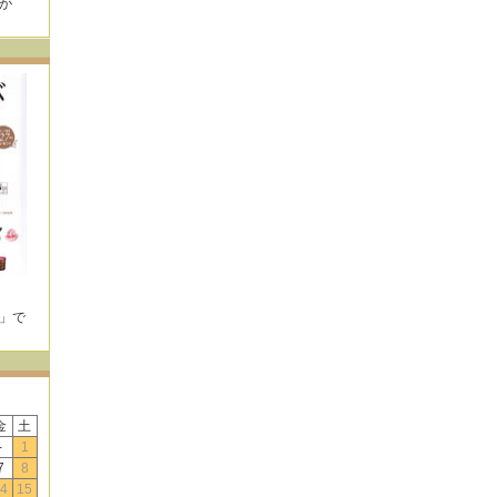
が
！
E」で
！
金
土
-
1
7
8
4
15