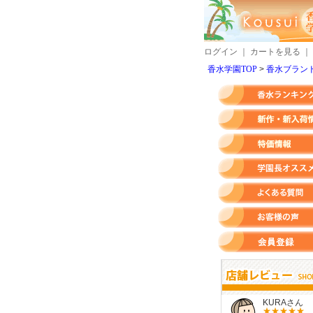
ログイン
｜
カートを見る
｜
香水学園TOP
香水ブランド
香水ランキング
新作・新入荷情報
特価情報
店長のオススメ香水
よくある質問
お客様の声
会員登録
すらいさん
モースさん
KURAさん