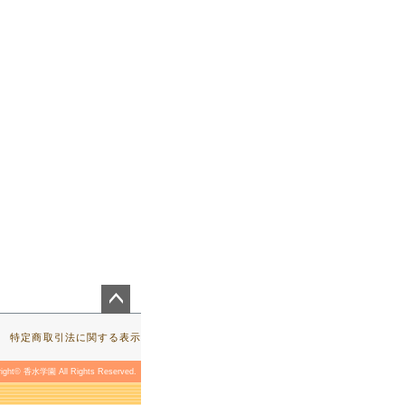
ペー
ジト
特定商取引法に関する表示
ップ
へ
right© 香水学園 All Rights Reserved.