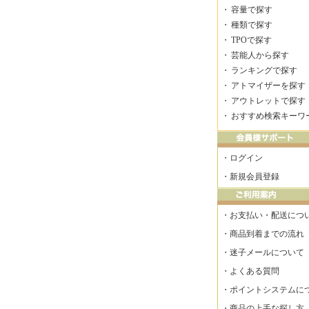
・
容量で探す
・
種類で探す
・
TPOで探す
・
芸能人から探す
・
ランキングで探す
・
アトマイザーを探す
・
アウトレットで探す
・
おすすめ検索キーワ
・
ログイン
・
新規会員登録
・
お支払い・配送につ
・
商品到着までの流れ
・
迷子メールについて
・
よくある質問
・
ポイントシステムに
・
商品の上手な探し方