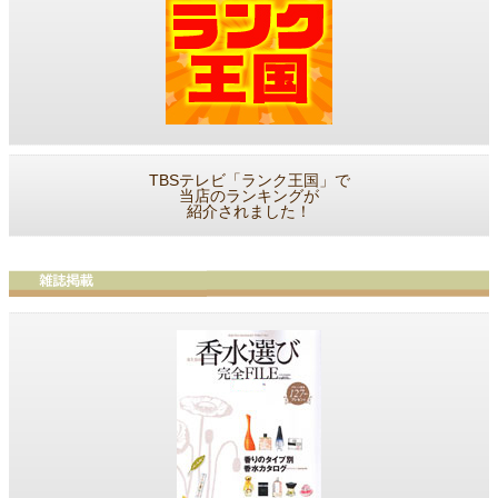
TBSテレビ「ランク王国」で
当店のランキングが
紹介されました！