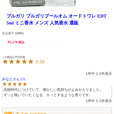
ブルガリ ブルガリプールオム オードトワレ EDT
5ml ミニ香水 メンズ 人気香水 通販
商品番号
10061
¥
2,178
税込
5.00
1
件中
1
-
1
件表示
みなと
1
高校時代につけていて、懐かしい気持ちがよみがえりました。

ずっと嗅いでいたくなる、ホッとするような香りです。
1
件中
1
-
1
件表示