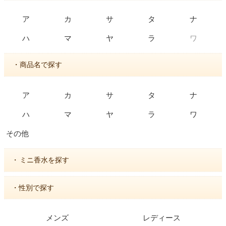
ア
カ
サ
タ
ナ
ワ
ハ
マ
ヤ
ラ
・商品名で探す
ア
カ
サ
タ
ナ
ハ
マ
ヤ
ラ
ワ
その他
・
ミニ香水を探す
・性別で探す
メンズ
レディース