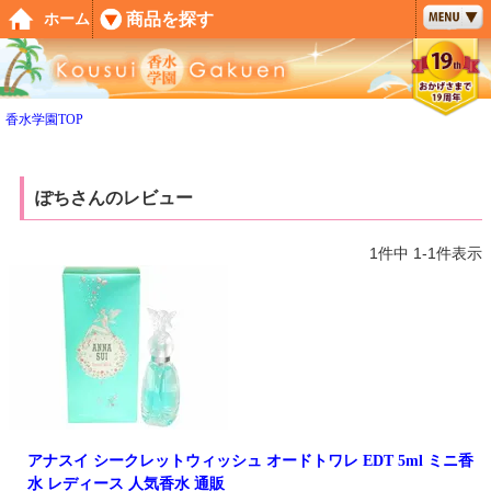
ペー
商品を探す
ホーム
ジト
ップ
へ
香水学園TOP
ぽちさんのレビュー
1
件中
1
-
1
件表示
アナスイ シークレットウィッシュ オードトワレ EDT 5ml ミニ香
水 レディース 人気香水 通販