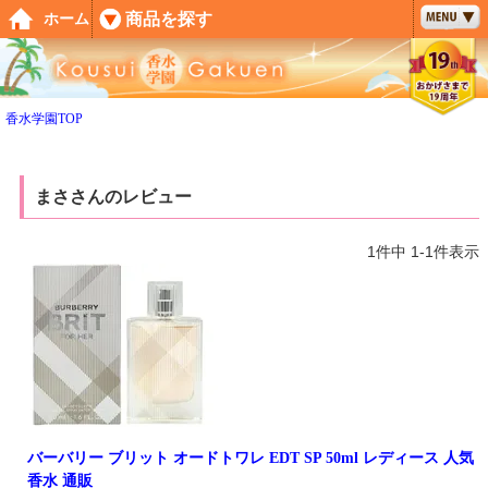
ペー
商品を探す
ホーム
ジト
ップ
へ
香水学園TOP
まささんのレビュー
1
件中
1
-
1
件表示
バーバリー ブリット オードトワレ EDT SP 50ml レディース 人気
香水 通販