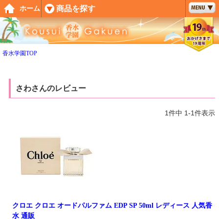
ペー
商品を探す
ホーム
ジト
ップ
へ
香水学園TOP
さわさんのレビュー
1
件中
1
-
1
件表示
クロエ クロエ オードパルファム EDP SP 50ml レディース 人気香
水 通販