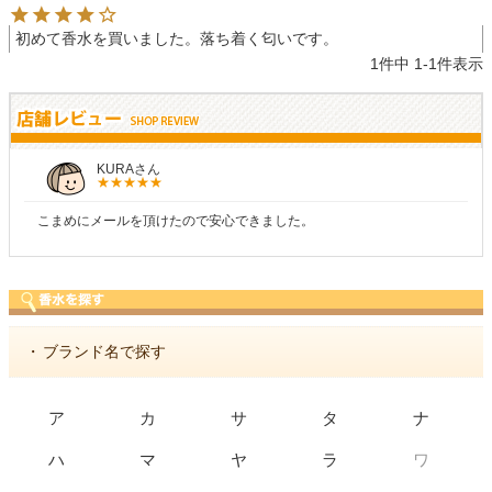
初めて香水を買いました。落ち着く匂いです。
1
件中
1
-
1
件表示
KURAさん
こまめにメールを頂けたので安心できました。
・
ブランド名で探す
ア
カ
サ
タ
ナ
ワ
ハ
マ
ヤ
ラ