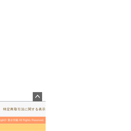
ペー
ジト
特定商取引法に関する表示
ップ
へ
right© 香水学園 All Rights Reserved.