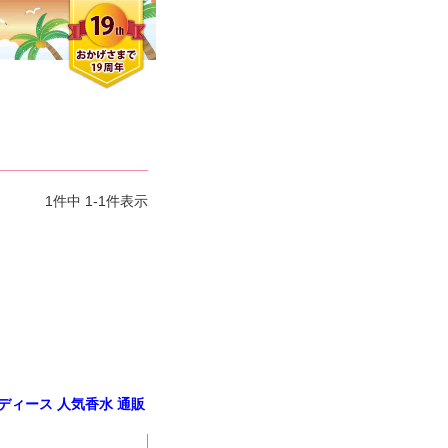
1
件中
1
-
1
件表示
 レディース 人気香水 通販
クロエさん
メンズさん
ゆっちー さん