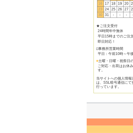
16
17
18
19
20
2
23
24
25
26
27
2
30
31
-
-
-
★ご注文受付
24時間年中無休
平日15時までのご注
即日対応！
□事務所営業時間
平日：午前10時～午
■
土曜・日曜・祝祭日
ご対応・出荷はお休
す。
当サイトへの個人情報
は、SSL暗号通信にて
行っています。