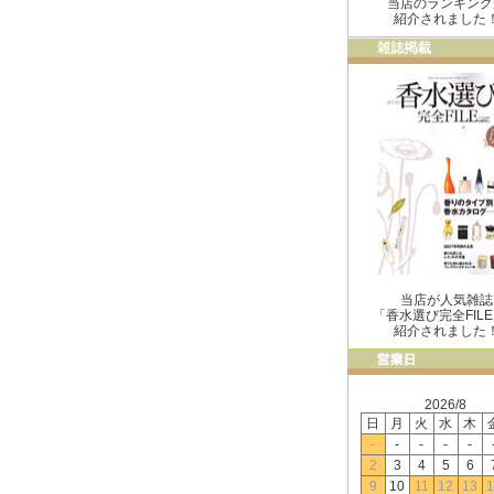
当店のランキング
紹介されました
当店が人気雑誌
「香水選び完全FIL
紹介されました
2026/8
日
月
火
水
木
-
-
-
-
-
2
3
4
5
6
9
10
11
12
13
1