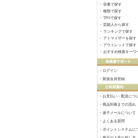
・
容量で探す
・
種類で探す
・
TPOで探す
・
芸能人から探す
・
ランキングで探す
・
アトマイザーを探す
・
アウトレットで探す
・
おすすめ検索キーワ
・
ログイン
・
新規会員登録
・
お支払い・配送につ
・
商品到着までの流れ
・
迷子メールについて
・
よくある質問
・
ポイントシステムに
・
商品の上手な探し方