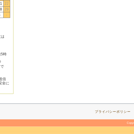
1
22
8
29
-
-
文は
後5時
の
みで
送信
安全に
プライバシーポリシー
Copy