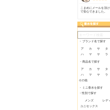
つも迅速な発送をしてい
梱包に気持ちが感じられま
こまめにメールを頂け
だけるので、助かってい
した！また利用させてもら
で安心できました。
す。
いますー。
・
ブランド名で探す
ア
カ
サ
タ
ハ
マ
ヤ
ラ
・商品名で探す
ア
カ
サ
タ
ハ
マ
ヤ
ラ
その他
・
ミニ香水を探す
・性別で探す
メンズ
レデ
ユニセックス