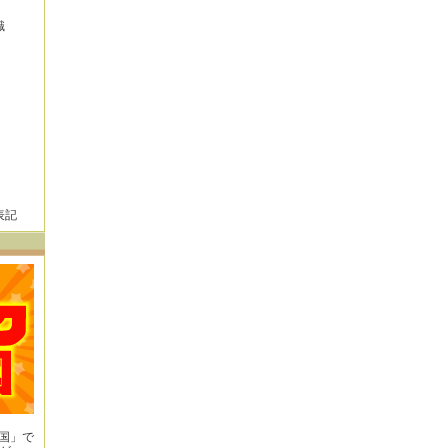
識
表記
王国」で