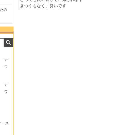
きつくもなく、良いです
たの
商品が早く届いたのでよか
好きな香水を、いろいろ少
気持ち
ったです。また利用させて
量試せるところが魅力でし
した。
もらいます！
た。
いたし
ナ
ワ
ナ
ワ
ィース