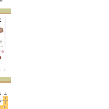
が
！
E」で
！
金
土
-
1
7
8
4
15