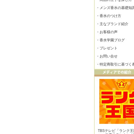
・
メンズ香水の基礎知
・
香水のつけ方
・
主なブランド紹介
・
お客様の声
・
香水学園ブログ
・
プレゼント
・
お問い合せ
・
特定商取引に基づく
TBSテレビ「ランク