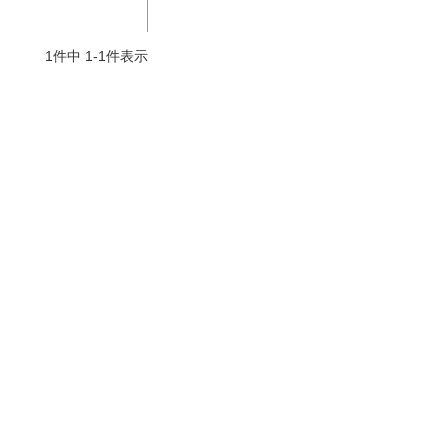
よくお取引が出来ま
おまけありがとうございま
お昼に買って次の日届いた
またよろしくお願い
した。早速レビューを書き
のでちょっとびっくりしま
1
件中
1
-
1
件表示
ます。
ました！
した、また買います！