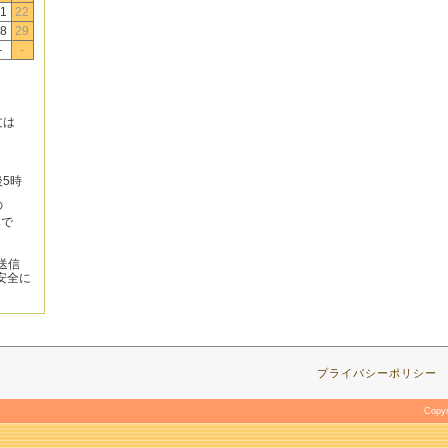
1
22
8
29
-
-
文は
後5時
の
みで
送信
安全に
プライバシーポリシー
Copy