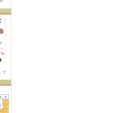
が
！
E」で
！
金
土
-
1
7
8
4
15