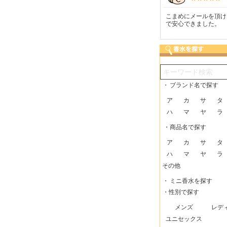
つも迅速な発送をしてい
梱包に気持ちが感じられま
こまめにメールを頂け
だけるので、助かってい
した！また利用させてもら
で安心できました。
す。
いますー。
・
ブランド名で探す
ア
カ
サ
タ
ハ
マ
ヤ
ラ
・商品名で探す
ア
カ
サ
タ
ハ
マ
ヤ
ラ
その他
・
ミニ香水を探す
・性別で探す
メンズ
レデ
ユニセックス