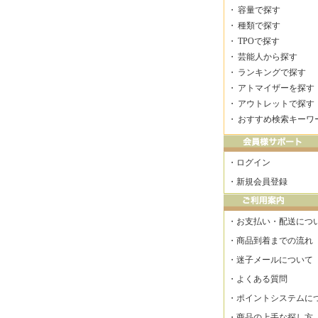
・
容量で探す
・
種類で探す
・
TPOで探す
・
芸能人から探す
・
ランキングで探す
・
アトマイザーを探す
・
アウトレットで探す
・
おすすめ検索キーワ
・
ログイン
・
新規会員登録
・
お支払い・配送につ
・
商品到着までの流れ
・
迷子メールについて
・
よくある質問
・
ポイントシステムに
・
商品の上手な探し方