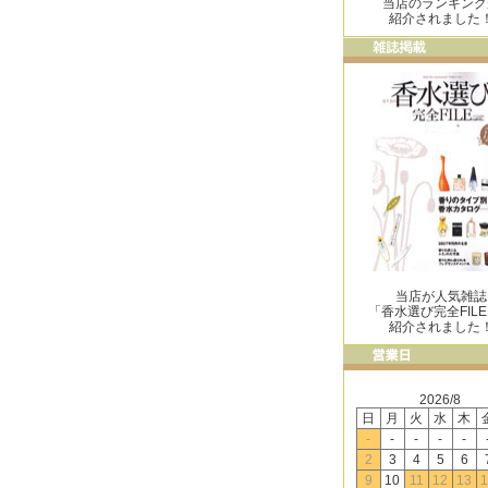
当店のランキング
紹介されました
当店が人気雑誌
「香水選び完全FIL
紹介されました
2026/8
日
月
火
水
木
-
-
-
-
-
2
3
4
5
6
9
10
11
12
13
1