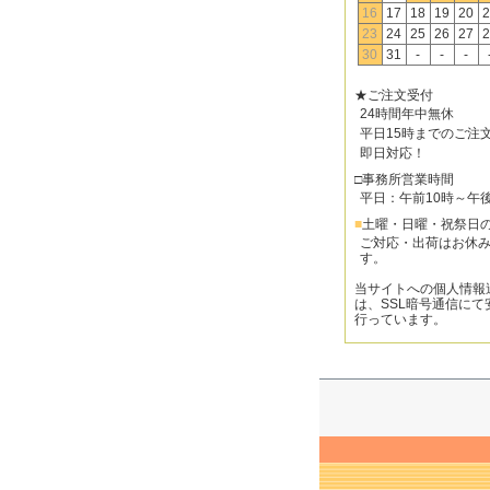
16
17
18
19
20
2
23
24
25
26
27
2
30
31
-
-
-
★ご注文受付
24時間年中無休
平日15時までのご注
即日対応！
□事務所営業時間
平日：午前10時～午
■
土曜・日曜・祝祭日
ご対応・出荷はお休
す。
当サイトへの個人情報
は、SSL暗号通信にて
行っています。