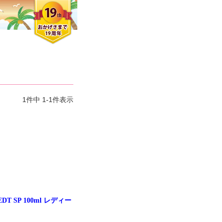
1
件中
1
-
1
件表示
SP 100ml レディー
クロエさん
メンズさん
ゆっちー さん