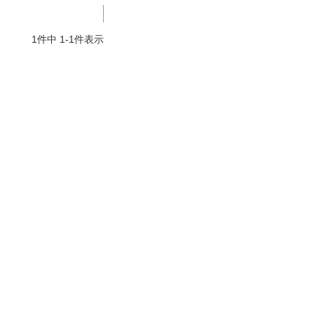
よくお取引が出来ま
おまけありがとうございま
お昼に買って次の日届いた
またよろしくお願い
した。早速レビューを書き
のでちょっとびっくりしま
1
件中
1
-
1
件表示
ます。
ました！
した、また買います！