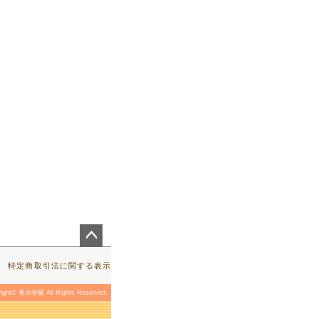
ペー
ジト
特定商取引法に関する表示
ップ
へ
right© 香水学園 All Rights Reserved.