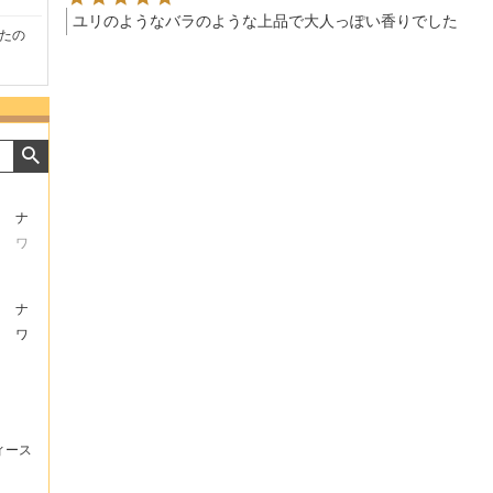
ユリのようなバラのような上品で大人っぽい香りでした
たの
商品が早く届いたのでよか
好きな香水を、いろいろ少
気持ち
ったです。また利用させて
量試せるところが魅力でし
した。
もらいます！
た。
いたし
ナ
ワ
ナ
ワ
ィース