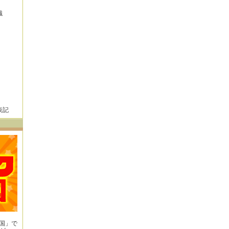
識
表記
王国」で