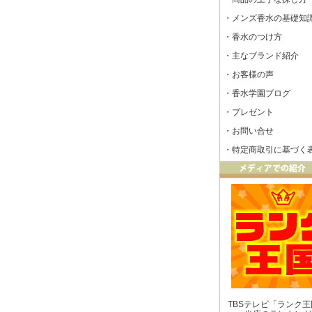
・
メンズ香水の基礎知
・
香水のつけ方
・
主なブランド紹介
・
お客様の声
・
香水学園ブログ
・
プレゼント
・
お問い合せ
・
特定商取引に基づく
TBSテレビ「ランク