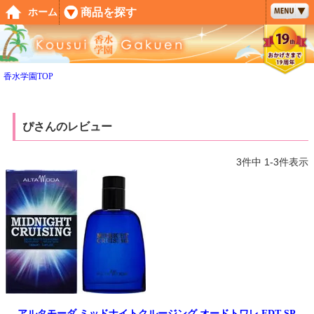
ペー
商品を探す
ホーム
ジト
ップ
へ
香水学園TOP
ぴさんのレビュー
3
件中
1
-
3
件表示
アルタモーダ ミッドナイトクルージング オードトワレ EDT SP