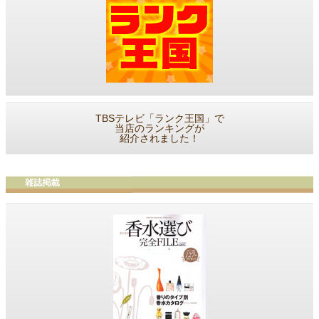
TBSテレビ「ランク王国」で
当店のランキングが
紹介されました！