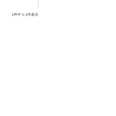
少
気持ちよくお取引が出来ま
おまけありがとうございま
お昼に買
し
した。またよろしくお願い
した。早速レビューを書き
のでちょ
1
件中
1
-
1
件表示
いたします。
ました！
した、ま