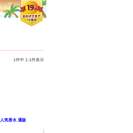
1
件中
1
-
1
件表示
ス 人気香水 通販
クロエさん
メンズさん