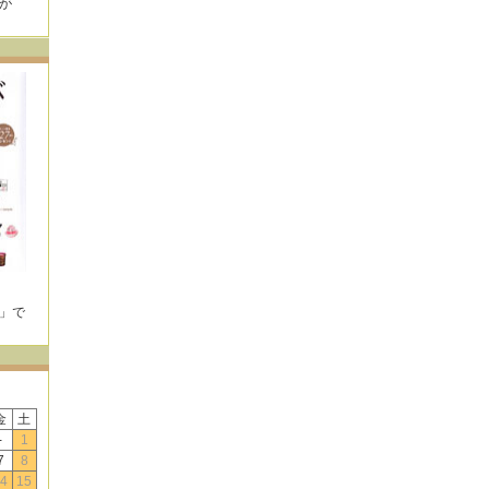
が
！
E」で
！
金
土
-
1
7
8
4
15