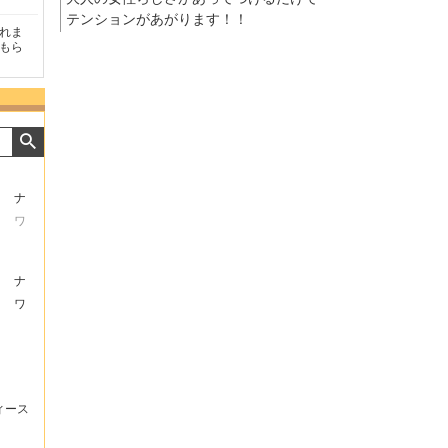
テンションがあがります！！
めにメールを頂けたの
商品が早く届いたのでよか
好きな香水を、いろいろ
心できました。
ったです。また利用させて
量試せるところが魅力で
もらいます！
た。
ナ
ワ
ナ
ワ
ィース