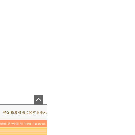
ペー
ジト
特定商取引法に関する表示
ップ
へ
right© 香水学園 All Rights Reserved.