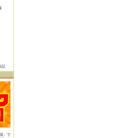
識
表記
王国」で