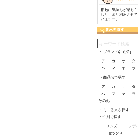
いる香水
いつも迅速な発送をしてい
梱包に気持ちが感じられま
こま
す。
ただけるので、助かってい
した！また利用させてもら
で安
ます。
いますー。
・
ブランド名で探す
ア
カ
サ
タ
ハ
マ
ヤ
ラ
・商品名で探す
ア
カ
サ
タ
ハ
マ
ヤ
ラ
その他
・
ミニ香水を探す
・性別で探す
メンズ
レデ
ユニセックス