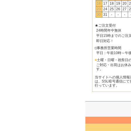
16
17
18
19
20
2
23
24
25
26
27
2
30
31
-
-
-
★ご注文受付
24時間年中無休
平日15時までのご注
即日対応！
□事務所営業時間
平日：午前10時～午
■
土曜・日曜・祝祭日
ご対応・出荷はお休
す。
当サイトへの個人情報
は、SSL暗号通信にて
行っています。