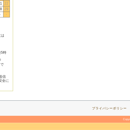
1
22
8
29
-
-
文は
後5時
の
みで
送信
安全に
プライバシーポリシー
Copy