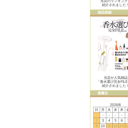
当店のランキング
紹介されました
当店が人気雑誌
「香水選び完全FIL
紹介されました
2026/8
日
月
火
水
木
-
-
-
-
-
2
3
4
5
6
9
10
11
12
13
1