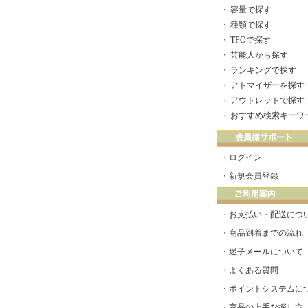
・
容量で探す
・
種類で探す
・
TPOで探す
・
芸能人から探す
・
ランキングで探す
・
アトマイザーを探す
・
アウトレットで探す
・
おすすめ検索キーワ
・
ログイン
・
新規会員登録
・
お支払い・配送につ
・
商品到着までの流れ
・
迷子メールについて
・
よくある質問
・
ポイントシステムに
・
商品の上手な探し方