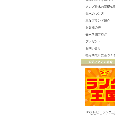
・
メンズ香水の基礎知
・
香水のつけ方
・
主なブランド紹介
・
お客様の声
・
香水学園ブログ
・
プレゼント
・
お問い合せ
・
特定商取引に基づく
TBSテレビ「ランク