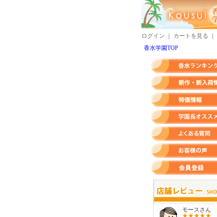
ログイン
｜
カートを見る
｜
香水学園TOP
香水ランキング
新作・新入荷情報
特価情報
店長のオススメ香水
よくある質問
お客様の声
会員登録
すらいさん
モースさん