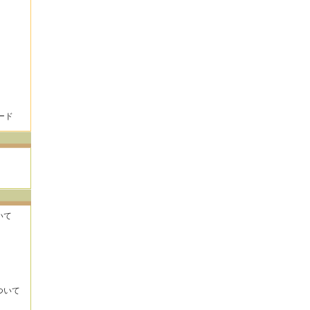
ード
いて
ついて