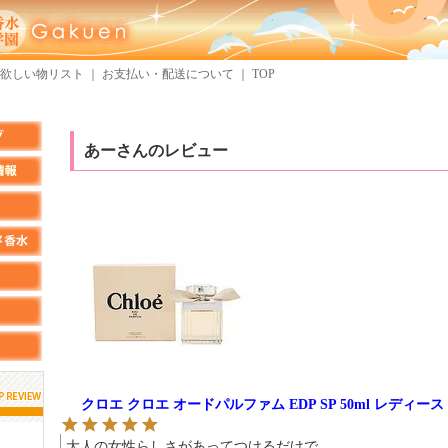
欲しい物リスト
｜
お支払い・配送について
｜
TOP
あーさんのレビュー
クロエ クロエ オードパルファム EDP SP 50ml レディー
KURAさん
しらすさん
MMさん
大人の女性らしさがあってつけるだけで
