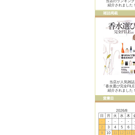
当店のランキング
紹介されました
当店が人気雑誌
「香水選び完全FIL
紹介されました
2026/8
日
月
火
水
木
-
-
-
-
-
2
3
4
5
6
9
10
11
12
13
1