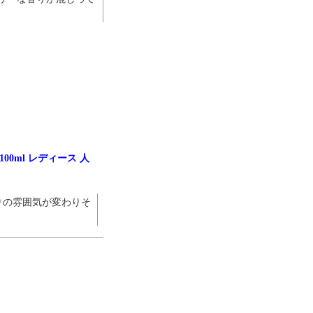
よくお取引が出来ま
おまけありがとうございま
お昼に買って次の日届いた
またよろしくお願い
した。早速レビューを書き
のでちょっとびっくりしま
ます。
ました！
した、また買います！
00ml レディース 人
りの雰囲気が変わりそ