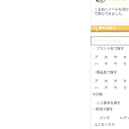
つも迅速な発送をしてい
梱包に気持ちが感じられま
こまめにメールを頂け
だけるので、助かってい
した！また利用させてもら
で安心できました。
す。
いますー。
・
ブランド名で探す
ア
カ
サ
タ
ハ
マ
ヤ
ラ
・商品名で探す
ア
カ
サ
タ
ハ
マ
ヤ
ラ
その他
・
ミニ香水を探す
・性別で探す
メンズ
レデ
ユニセックス