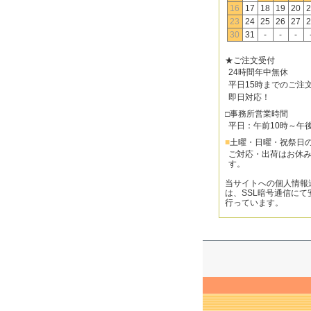
16
17
18
19
20
2
23
24
25
26
27
2
30
31
-
-
-
★ご注文受付
24時間年中無休
平日15時までのご注
即日対応！
□事務所営業時間
平日：午前10時～午
■
土曜・日曜・祝祭日
ご対応・出荷はお休
す。
当サイトへの個人情報
は、SSL暗号通信にて
行っています。