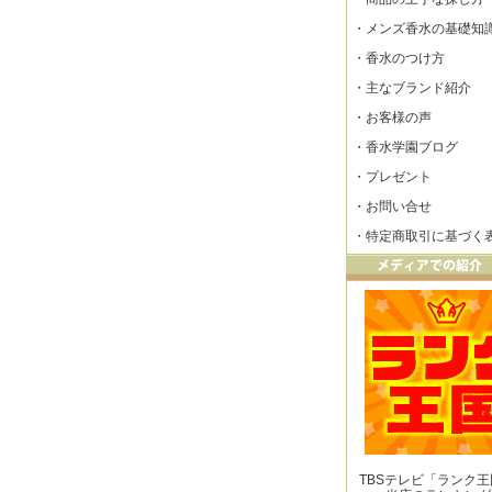
・
メンズ香水の基礎知
・
香水のつけ方
・
主なブランド紹介
・
お客様の声
・
香水学園ブログ
・
プレゼント
・
お問い合せ
・
特定商取引に基づく
TBSテレビ「ランク