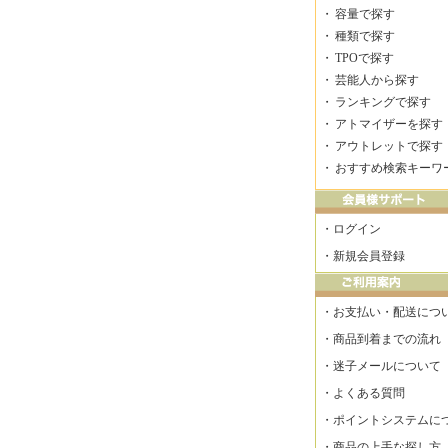
・
容量で探す
・
種類で探す
・
TPOで探す
・
芸能人から探す
・
ランキングで探す
・
アトマイザーを探す
・
アウトレットで探す
・
おすすめ検索キーワ
・
ログイン
・
新規会員登録
・
お支払い・配送につ
・
商品到着までの流れ
・
迷子メールについて
・
よくある質問
・
ポイントシステムに
・
商品の上手な探し方