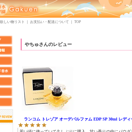
欲しい物リスト
｜
お支払い・配送について
｜
TOP
やちゅさんのレビュー
ランコム トレゾア オーデパルファム EDP SP 30ml レデ
しらすさん
MMさん
若い頃に使っていて久しぶりに購入。甘い香りの中にパウダ