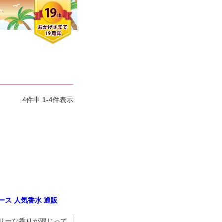
4
件中
1
-
4
件表示
ィース 人気香水 通販
クロエさん
メンズさん
ゆっちー さん
リーな香りが混じって