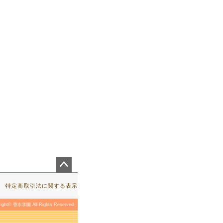
ペー
ジト
特定商取引法に関する表示
ップ
へ
right© 香水学園 All Rights Reserved.