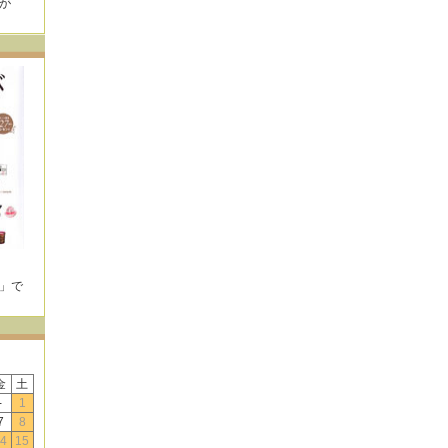
が
！
E」で
！
金
土
-
1
7
8
4
15