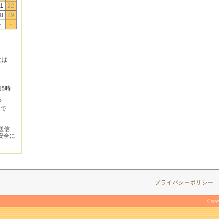
1
22
8
29
-
-
文は
後5時
の
みで
送信
安全に
プライバシーポリシー
Copy