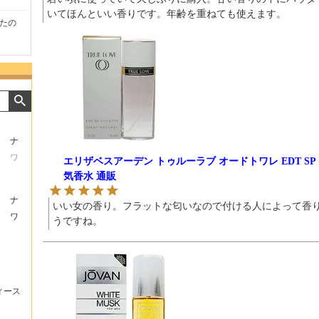
いてほんといい香りです。年齢を重ねても使えます。
たの
商品が早く届いたのでよか
好きな香水を、いろいろ少
気持ち
ったです。また利用させて
量試せるところが魅力でし
した。
もらいます！
た。
いたし
ナ
ワ
エリザベスアーデン トゥルーラブ オードトワレ EDT SP 1
気香水 通販
ナ
いい女の香り。フラットな匂いなので付ける人によって香
ワ
うですね。
ィース