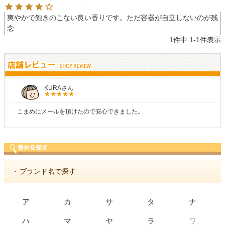
爽やかで飽きのこない良い香りです。ただ容器が自立しないのが残
念
1
件中
1
-
1
件表示
KURAさん
こまめにメールを頂けたので安心できました。
・
ブランド名で探す
ア
カ
サ
タ
ナ
ワ
ハ
マ
ヤ
ラ