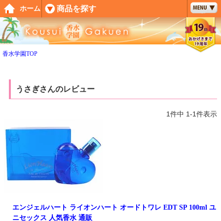
ペー
商品を探す
ホーム
ジト
ップ
へ
香水学園TOP
うさぎさんのレビュー
1
件中
1
-
1
件表示
エンジェルハート ライオンハート オードトワレ EDT SP 100ml ユ
ニセックス 人気香水 通販