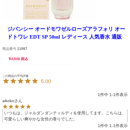
ジバンシー オードモワゼルローズアラフォリ オー
ドトワレ EDT SP 50ml レディース 人気香水 通販
商品番号
11987
¥
4,048
税込
5.00
1
件中
1
-
1
件表示
aikoko
いつもは、ジャルダンダンティルディを使用してます。こちらは、
可愛らしい爽やかな女性の香りでした。
1
件中
1
-
1
件表示