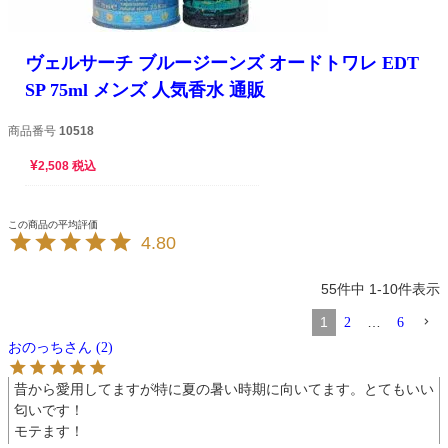
ヴェルサーチ ブルージーンズ オードトワレ EDT
SP 75ml メンズ 人気香水 通販
商品番号
10518
¥
2,508
税込
4.80
55
件中
1
-
10
件表示
1
…
2
6
おのっち
2
昔から愛用してますが特に夏の暑い時期に向いてます。とてもいい
匂いです！

モテます！