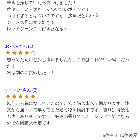
香水を探していたら見つけました！

昔使っていて懐かしくついついポチッと！

つけすぎるとキツいのですが、少量だといい︎︎👍

ジーンズ系はマジ好き！！

レッドジーンズも好きだなぁ✨
おかか
1
思ってた匂いと少し違いましたが、これはこれでいい匂いだっ
た！

次は別のに挑戦したい！
すずパパ
3
以前から気になっていたので、安く購入出来て助かります。注
文から届くまで早くてまた違う物を検討中です。香りは持続性
も少しありそうですし、好みの香りでした。レッドも気になる
ので次回購入予定です。
55
件中
1
-
10
件表示