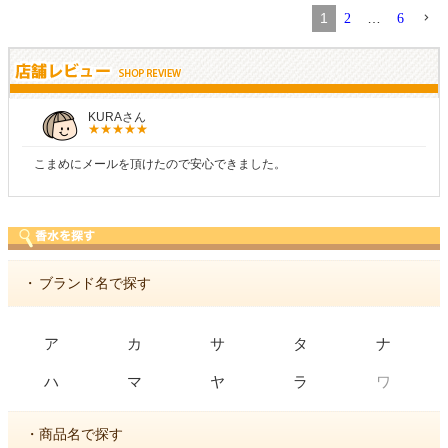
1
…
2
6
KURAさん
こまめにメールを頂けたので安心できました。
・
ブランド名で探す
ア
カ
サ
タ
ナ
ワ
ハ
マ
ヤ
ラ
・商品名で探す