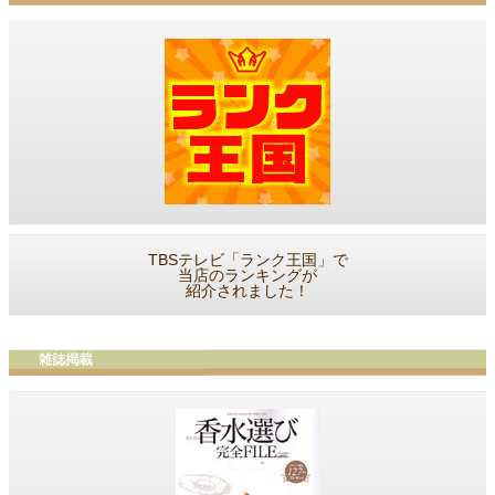
TBSテレビ「ランク王国」で
当店のランキングが
紹介されました！