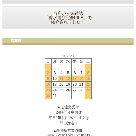
当店が人気雑誌
「香水選び完全FILE」で
紹介されました！
2026/8
日
月
火
水
木
金
土
-
-
-
-
-
-
1
2
3
4
5
6
7
8
9
10
11
12
13
14
15
16
17
18
19
20
21
22
23
24
25
26
27
28
29
30
31
-
-
-
-
-
★ご注文受付
24時間年中無休
平日15時までのご注文は
即日対応！
□事務所営業時間
平日：午前10時～午後5時