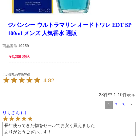
ジバンシー ウルトラマリン オードトワレ EDT SP
100ml メンズ 人気香水 通販
商品番号
10259
¥
3,289
税込
4.82
28
件中
1
-
10
件表示
1
2
3
りく
2
長年使ってきた物をセールでお安く買えました

ありがとうございます！