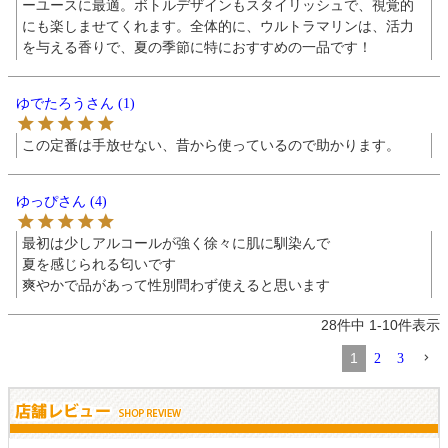
ーユースに最適。ボトルデザインもスタイリッシュで、視覚的
にも楽しませてくれます。全体的に、ウルトラマリンは、活力
を与える香りで、夏の季節に特におすすめの一品です！
ゆでたろう
1
この定番は手放せない、昔から使っているので助かります。
ゆっぴ
4
最初は少しアルコールが強く徐々に肌に馴染んで

夏を感じられる匂いです

爽やかで品があって性別問わず使えると思います
28
件中
1
-
10
件表示
1
2
3