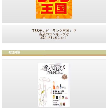
TBSテレビ「ランク王国」で
当店のランキングが
紹介されました！