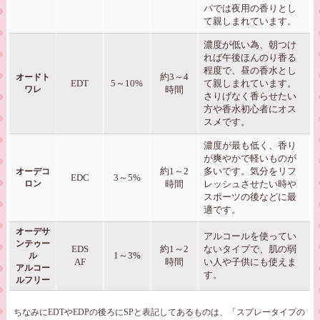
パでは夜用の香りとし
て親しまれています。
濃度が低い為、朝つけ
れば午後ほんのり香る
程度で、昼の香水とし
約3～4
オードト
EDT
5～10%
て親しまれています。
ワレ
時間
さりげなく香らせたい
方や香水初心者にオス
スメです。
濃度が最も低く、香り
が爽やかで軽いものが
約1～2
多いです。気分をリフ
オーデコ
EDC
3～5%
ロン
時間
レッシュさせたい時や
スポーツの後などに最
適です。
オーデサ
アルコールを使ってい
ンテゥー
EDS
約1～2
ないタイプで、肌の弱
1～3%
ル
AF
時間
い人や子供にも使えま
アルコー
す。
ルフリー
ちなみにEDTやEDPの後ろにSPと表記してあるものは、「スプレータイプの