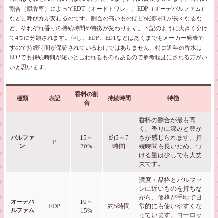
割合（賦香率）によってEDT（オードトワレ）、EDP（オーデパルファム）
などと呼び方が変わるのです。割合の高いものほど持続時間が長くなるな
ど、それぞれ香りの持続時間や特徴が変わります。下記のように大きく分け
て4つに分類されます。但し、EDP、EDTなどはあくまでもメーカー発表で
すので持続時間が保証されているわけではありません。特に近年の香水は
EDPでも持続時間が短いと言われるものもあるので参考程度にされる方がい
いと思います。
香料の割
種類
表記
持続時間
特徴
合
香料の割合が最も高
く、香りに深みと豊か
15～
約5～7
さが感じられます。持
パルファ
P
ン
20%
時間
続時間も長いため、つ
ける量は少しでも大丈
夫です。
濃度・品格とパルファ
ンに近いものを持ちな
がら、価格が手頃で日
10～
オーデパ
EDP
約5時間
常的にも使いやすくな
ルファム
15%
っています。ヨーロッ