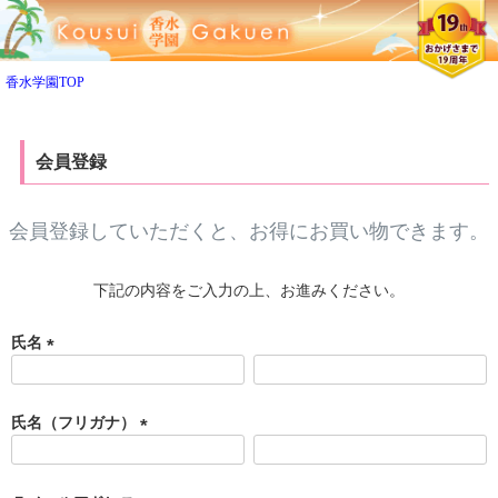
ペー
ジト
ップ
へ
香水学園TOP
会員登録
会員登録していただくと、お得にお買い物できます。
下記の内容をご入力の上、お進みください。
氏名
(
必
須
氏名（フリガナ）
)
(
必