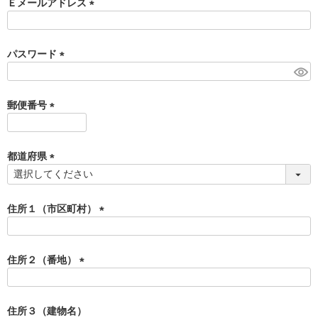
須
Ｅメールアドレス
)
(
必
須
パスワード
)
(
必
須
郵便番号
)
(
必
須
都道府県
)
(
必
須
住所１（市区町村）
)
(
必
須
住所２（番地）
)
(
必
須
住所３（建物名）