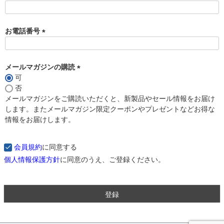
)
お電話番号
(
必
須
メールマガジンの購読
)
可
(
否
必
メールマガジンをご購読いただくと、新製品やセール情報をお届け
須
します。またメールマガジン限定クーポンやプレゼントなどお得な
)
情報をお届けします。
に同意する
会員規約
に同意のうえ、ご登録ください。
個人情報保護方針
登録