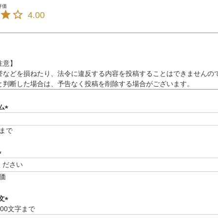
4.00
注意】
誉などを損ねたり、法令に違反する内容を投稿することはできませんの
と判断した場合は、予告なく投稿を削除する場合がございます。
ム
(
必
字まで
須
)
(
必
価
須
)
文
000文字まで
(