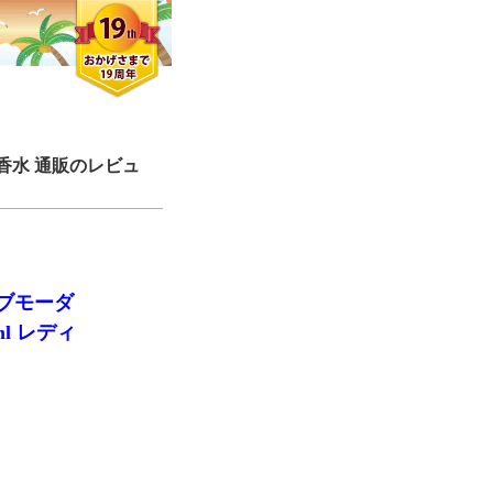
気香水 通販のレビュ
ブモーダ
ml レディ