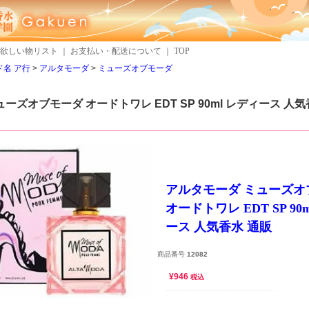
欲しい物リスト
｜
お支払い・配送について
｜
TOP
名 ア行
アルタモーダ
ミューズオブモーダ
ーズオブモーダ オードトワレ EDT SP 90ml レディース 人
アルタモーダ ミューズオ
オードトワレ EDT SP 90
ース 人気香水 通販
商品番号
12082
¥
946
税込