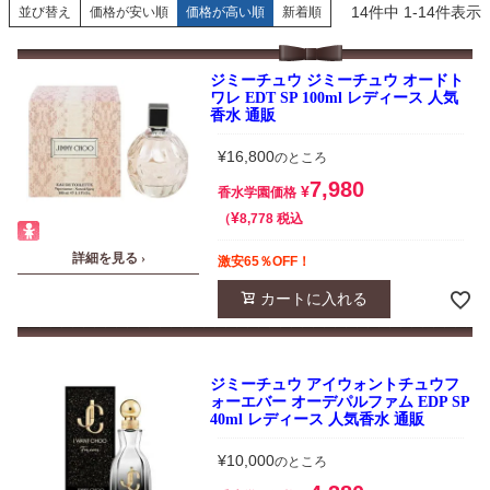
14
件中
1
-
14
件表示
並び替え
価格が安い順
価格が高い順
新着順
ジミーチュウ ジミーチュウ オードト
ワレ EDT SP 100ml レディース 人気
香水 通販
¥
16,800
のところ
7,980
¥
香水学園価格
¥
税込
8,778
詳細を見る ›
激安65％OFF！
カートに入れる
ジミーチュウ アイウォントチュウフ
ォーエバー オーデパルファム EDP SP
40ml レディース 人気香水 通販
¥
10,000
のところ