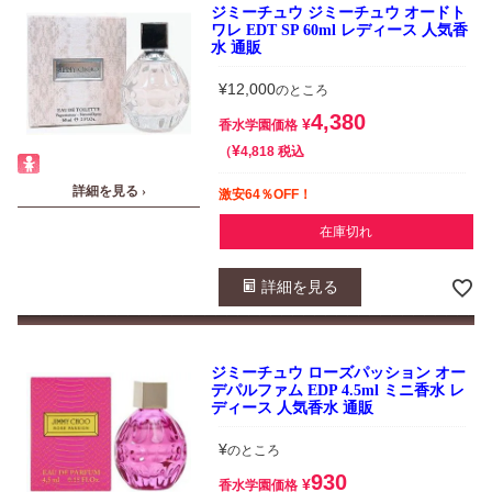
ジミーチュウ ジミーチュウ オードト
ワレ EDT SP 60ml レディース 人気香
水 通販
¥
12,000
のところ
4,380
¥
香水学園価格
¥
税込
4,818
詳細を見る ›
激安64％OFF！
在庫切れ
詳細を見る
ジミーチュウ ローズパッション オー
デパルファム EDP 4.5ml ミニ香水 レ
ディース 人気香水 通販
¥
のところ
930
¥
香水学園価格