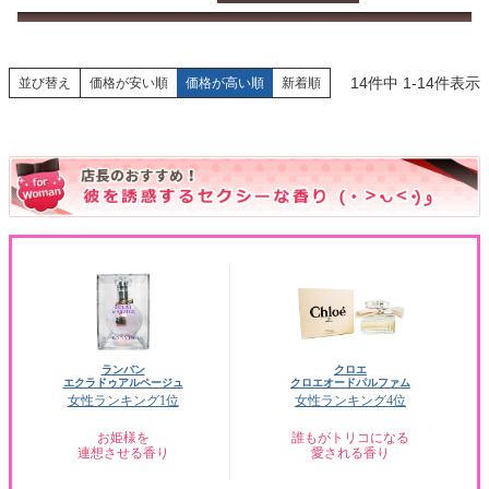
14
件中
1
-
14
件表示
並び替え
価格が安い順
価格が高い順
新着順
ランバン
クロエ
エクラドゥアルページュ
クロエオードパルファム
女性ランキング1位
女性ランキング4位
お姫様を
誰もがトリコになる
連想させる香り
愛される香り