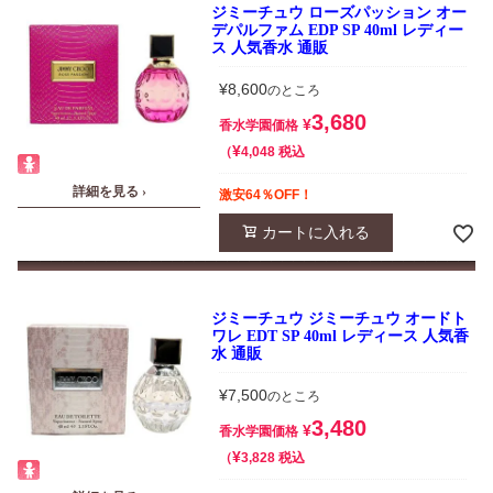
ジミーチュウ ローズパッション オー
デパルファム EDP SP 40ml レディー
ス 人気香水 通販
¥
8,600
のところ
3,680
¥
香水学園価格
¥
税込
4,048
詳細を見る ›
激安64％OFF！
カートに入れる
ジミーチュウ ジミーチュウ オードト
ワレ EDT SP 40ml レディース 人気香
水 通販
¥
7,500
のところ
3,480
¥
香水学園価格
¥
税込
3,828