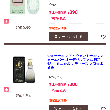
¥
のところ
890
¥
香水学園価格
¥
税込
979
詳細を見る ›
限定激安価格！
カートに入れる
ジミーチュウ アイウォントチュウフ
ォーエバー オーデパルファム EDP
4.5ml ミニ香水 レディース 人気香水
通販
¥
のところ
880
¥
香水学園価格
¥
税込
968
詳細を見る ›
限定激安価格！
カートに入れる