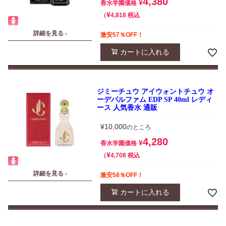
4,380
¥
香水学園価格
¥
税込
4,818
詳細を見る ›
激安57％OFF！
カートに入れる
ジミーチュウ アイウォントチュウ オ
ーデパルファム EDP SP 40ml レディ
ース 人気香水 通販
¥
10,000
のところ
4,280
¥
香水学園価格
¥
税込
4,708
詳細を見る ›
激安58％OFF！
カートに入れる