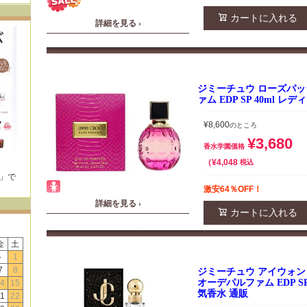
カートに入れる
詳細を見る ›
ジミーチュウ ローズパッ
ァム EDP SP 40ml レ
¥
8,600
のところ
¥
3,680
香水学園価格
¥
4,048
税込
E」で
！
激安64％OFF！
詳細を見る ›
カートに入れる
金
土
-
1
7
8
ジミーチュウ アイウォ
オーデパルファム EDP SP
4
15
気香水 通販
1
22