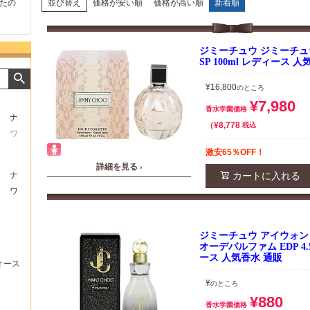
並び替え
価格が安い順
価格が高い順
新着順
たの
商品が早く届いたのでよか
好きな香水を、いろいろ少
気持ち
ったです。また利用させて
量試せるところが魅力でし
した。
もらいます！
た。
いたし
ジミーチュウ ジミーチュウ
SP 100ml レディース 
¥
16,800
のところ
¥
7,980
香水学園価格
ナ
¥
8,778
税込
ワ
激安65％OFF！
詳細を見る ›
ナ
カートに入れる
ワ
ジミーチュウ アイウォ
オーデパルファム EDP 4.
ース 人気香水 通販
ィース
¥
のところ
¥
880
香水学園価格