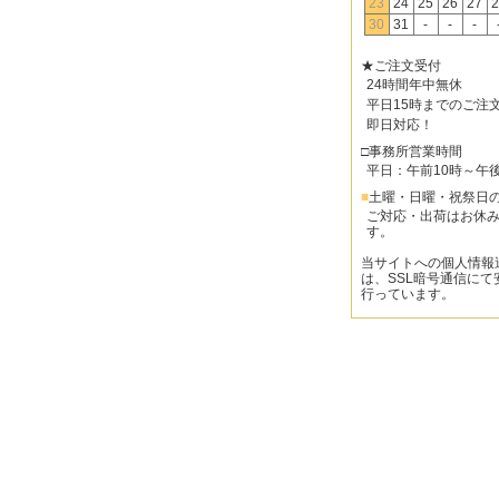
23
24
25
26
27
2
30
31
-
-
-
★ご注文受付
24時間年中無休
平日15時までのご注
即日対応！
□事務所営業時間
平日：午前10時～午
■
土曜・日曜・祝祭日
ご対応・出荷はお休
す。
当サイトへの個人情報
は、SSL暗号通信にて
行っています。