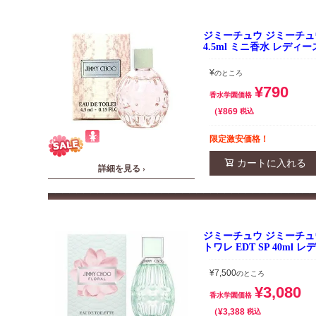
ジミーチュウ ジミーチュウ
4.5ml ミニ香水 レディ
¥
のところ
¥
790
香水学園価格
¥
869
税込
限定激安価格！
カートに入れる
詳細を見る ›
ジミーチュウ ジミーチュ
トワレ EDT SP 40ml
¥
7,500
のところ
¥
3,080
香水学園価格
¥
3,388
税込