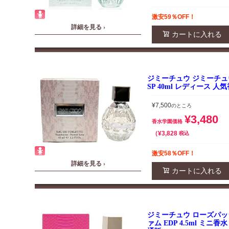
激安59％OFF！
詳細を見る ›
カートに入れる
ジミーチュウ ジミーチュウ
SP 40ml レディース 人
¥
7,500
のところ
¥
3,480
香水学園価格
¥
3,828
税込
激安58％OFF！
詳細を見る ›
カートに入れる
ジミーチュウ ローズパッ
ァム EDP 4.5ml ミニ