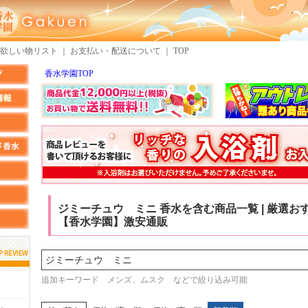
欲しい物リスト
｜
お支払い・配送について
｜
TOP
香水学園TOP
ジミーチュウ ミニ 香水を含む商品一覧 | 厳選お
【香水学園】激安通販
検索
しらすさん
MMさん
追加キーワード メンズ、ムスク などで絞り込み可能