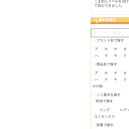
つも迅速な発送をしてい
梱包に気持ちが感じられま
こまめにメールを頂け
だけるので、助かってい
した！また利用させてもら
で安心できました。
す。
いますー。
・
ブランド名で探す
ア
カ
サ
タ
ハ
マ
ヤ
ラ
・商品名で探す
ア
カ
サ
タ
ハ
マ
ヤ
ラ
その他
・
ミニ香水を探す
・性別で探す
メンズ
レデ
ユニセックス
・
容量で探す