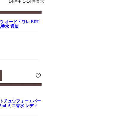
14
件中
1
-
14
件表示
よくお取引が出来ま
おまけありがとうございま
お昼に買って次の日届いた
またよろしくお願い
した。早速レビューを書き
のでちょっとびっくりしま
ます。
ました！
した、また買います！
 オードトワレ EDT
人気香水 通販
ントチュウフォーエバー
5ml ミニ香水 レディ