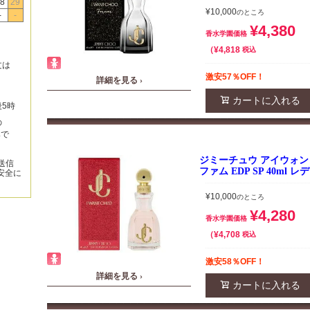
8
29
¥
10,000
のところ
-
-
¥
4,380
香水学園価格
¥
4,818
税込
文は
激安57％OFF！
詳細を見る ›
カートに入れる
後5時
の
みで
ジミーチュウ アイウォン
送信
ファム EDP SP 40ml
安全に
¥
10,000
のところ
¥
4,280
香水学園価格
¥
4,708
税込
激安58％OFF！
詳細を見る ›
カートに入れる