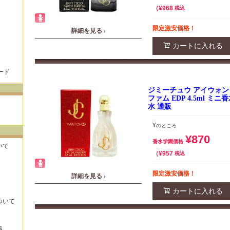
¥
968
税込
限定激安価格！
詳細を見る ›
カートに入れる
ード
ジミーチュウ アイウォン
ファム EDP 4.5ml ミ
水 通販
¥
のところ
¥
870
香水学園価格
いて
¥
957
税込
限定激安価格！
詳細を見る ›
カートに入れる
ついて
識