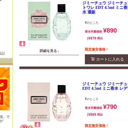
ジミーチュウ ジミーチュ
トワレ EDT 4.5ml ミ
水 通販
¥
のところ
¥
890
香水学園価格
¥
979
税込
限定激安価格！
詳細を見る ›
表記
カートに入れる
ジミーチュウ ジミーチュ
EDT 4.5ml ミニ香水 
¥
のところ
¥
790
香水学園価格
¥
869
税込
王国」で
が
！
限定激安価格！