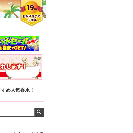
すすめ人気香水！
クロエさん
メンズさん
ゆっちー さん