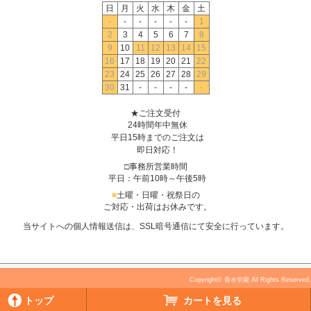
日
月
火
水
木
金
土
-
-
-
-
-
-
1
2
3
4
5
6
7
8
9
10
11
12
13
14
15
16
17
18
19
20
21
22
23
24
25
26
27
28
29
30
31
-
-
-
-
-
★ご注文受付
24時間年中無休
平日15時までのご注文は
即日対応！
□事務所営業時間
平日：午前10時～午後5時
■
土曜・日曜・祝祭日の
ご対応・出荷はお休みです。
当サイトへの個人情報送信は、SSL暗号通信にて安全に行っています。
Copyright© 香水学園 All Rights Reserved.
トップ
カートを見る