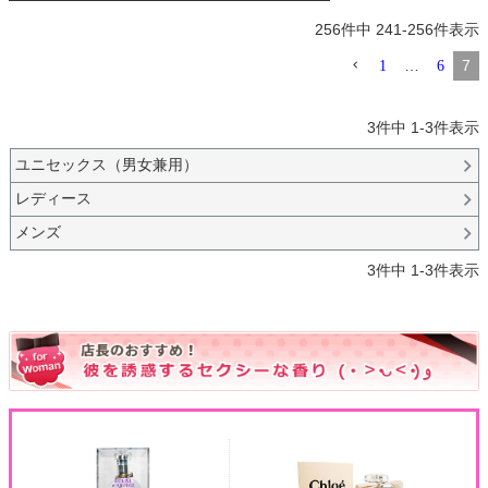
256
件中
241
-
256
件表示
…
7
1
6
3
件中
1
-
3
件表示
ユニセックス（男女兼用）
レディース
メンズ
3
件中
1
-
3
件表示