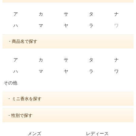
ア
カ
サ
タ
ナ
ワ
ハ
マ
ヤ
ラ
・商品名で探す
ア
カ
サ
タ
ナ
ハ
マ
ヤ
ラ
ワ
その他
・
ミニ香水を探す
・性別で探す
メンズ
レディース