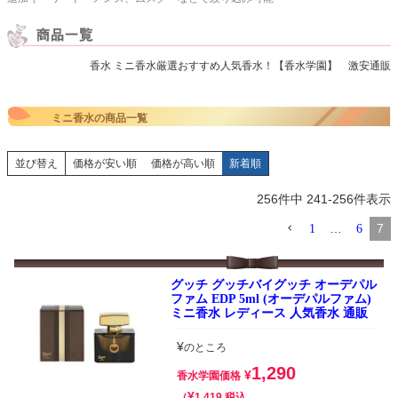
香水 ミニ香水厳選おすすめ人気香水！【香水学園】 激安通販
ミニ香水の商品一覧
並び替え
価格が安い順
価格が高い順
新着順
256
件中
241
-
256
件表示
…
7
1
6
グッチ グッチバイグッチ オーデパル
ファム EDP 5ml (オーデパルファム)
ミニ香水 レディース 人気香水 通販
¥
のところ
1,290
¥
香水学園価格
¥
税込
1,419