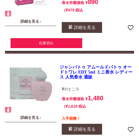
890
¥
香水学園価格
¥
税込
979
詳細を見る ›
詳細を見る
在庫切れ
ジャンパトゥ アムールドパトゥ オー
ドトワレ EDT 5ml ミニ香水 レディー
ス 人気香水 通販
¥
のところ
1,480
¥
香水学園価格
¥
税込
1,628
詳細を見る ›
入手困難！
詳細を見る