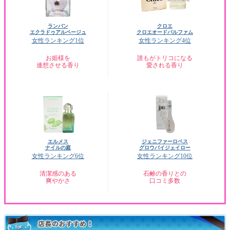
ランバン
クロエ
エクラドゥアルページュ
クロエオードパルファム
女性ランキング1位
女性ランキング4位
お姫様を
誰もがトリコになる
連想させる香り
愛される香り
エルメス
ジェニファーロペス
ナイルの庭
グロウバイジェイロー
女性ランキング6位
女性ランキング10位
清潔感のある
石鹸の香りとの
爽やかさ
口コミ多数