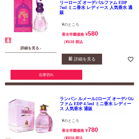
リーローズ オーデパルファム EDP
7ml ミニ香水 レディース 人気香水 通
販
¥
のところ
580
¥
香水学園価格
¥
税込
638
詳細を見る ›
詳細を見る
在庫切れ
ランバン ルメール2ローズ オーデパル
ファム EDP 4.5ml ミニ香水 レディー
ス 人気香水 通販
¥
のところ
780
¥
香水学園価格
¥
税込
858