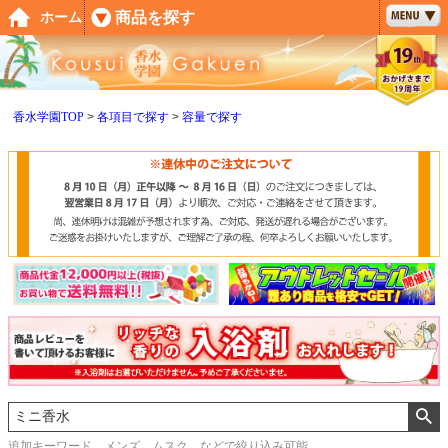
ペー
商品を探す
ホーム
ジト
ップ
へ
香水学園TOP
各項目で探す
容量で探す
追加キーワード メンズ、ムスク などで絞り込み可能