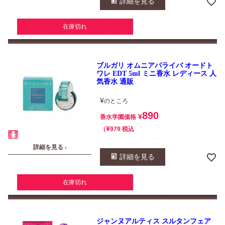
詳細を見る
在庫切れ
ブルガリ オムニアパライバ オードト
ワレ EDT 5ml ミニ香水 レディース 人
気香水 通販
¥
のところ
890
¥
香水学園価格
¥
税込
979
詳細を見る ›
詳細を見る
在庫切れ
ジャンヌアルティス スルタンフェア