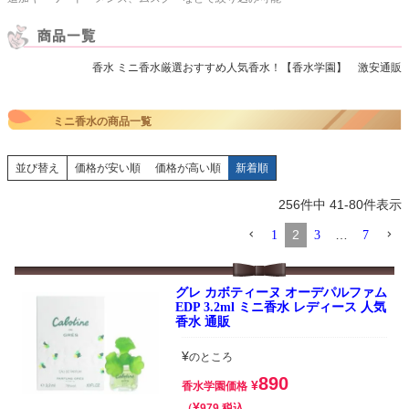
香水 ミニ香水厳選おすすめ人気香水！【香水学園】 激安通販
ミニ香水の商品一覧
並び替え
価格が安い順
価格が高い順
新着順
256
件中
41
-
80
件表示
2
…
1
3
7
グレ カボティーヌ オーデパルファム
EDP 3.2ml ミニ香水 レディース 人気
香水 通販
¥
のところ
890
¥
香水学園価格
¥
税込
979