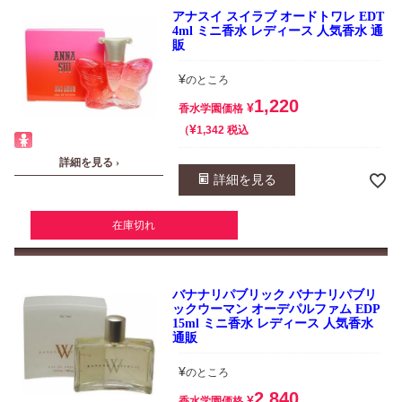
アナスイ スイラブ オードトワレ EDT
4ml ミニ香水 レディース 人気香水 通
販
¥
のところ
1,220
¥
香水学園価格
¥
税込
1,342
詳細を見る ›
詳細を見る
在庫切れ
バナナリパブリック バナナリパブリ
ックウーマン オーデパルファム EDP
15ml ミニ香水 レディース 人気香水
通販
¥
のところ
2,840
¥
香水学園価格