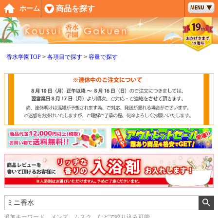
ペー
商品を探す
ホーム
ジト
ップ
へ
香水学園TOP
各項目で探す
容量で探す
追加キーワード メンズ、ムスク などで絞り込み可能