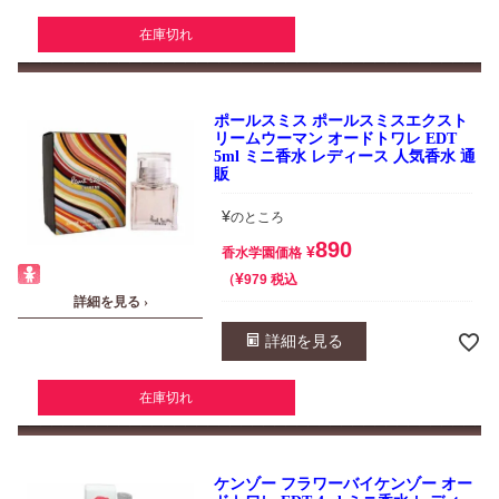
在庫切れ
ポールスミス ポールスミスエクスト
リームウーマン オードトワレ EDT
5ml ミニ香水 レディース 人気香水 通
販
¥
のところ
890
¥
香水学園価格
¥
税込
979
詳細を見る ›
詳細を見る
在庫切れ
ケンゾー フラワーバイケンゾー オー