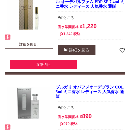
ル オーデパルファム EDP SP 7.4ml ミ
ニ香水 レディース 人気香水 通販
¥
のところ
1,220
¥
香水学園価格
¥
税込
1,342
詳細を見る ›
詳細を見る
在庫切れ
ブルガリ オパフメオーデブラン COL
5ml ミニ香水 レディース 人気香水 通
販
¥
のところ
890
¥
香水学園価格
¥
税込
979