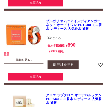
在庫切れ
ブルガリ オムニアインディアンガー
ネット オードトワレ EDT 5ml ミニ香
水 レディース 人気香水 通販
¥
のところ
890
¥
香水学園価格
¥
税込
979
詳細を見る ›
詳細を見る
在庫切れ
クロエ ラブクロエ オーデパルファム
EDP 5ml ミニ香水 レディース 人気香
水 通販