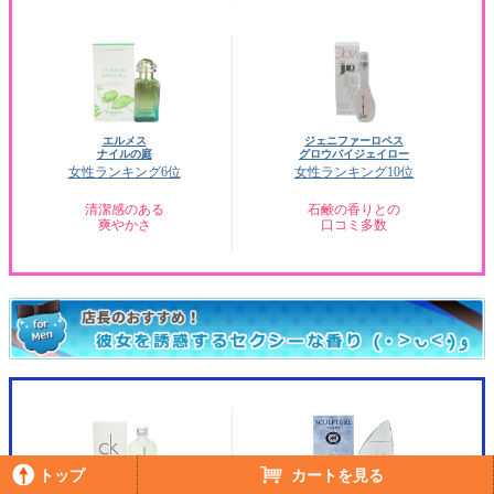
エルメス
ジェニファーロペス
ナイルの庭
グロウバイジェイロー
女性ランキング6位
女性ランキング10位
清潔感のある
石鹸の香りとの
爽やかさ
口コミ多数
トップ
カートを見る