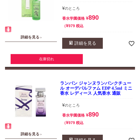
¥
のところ
890
¥
香水学園価格
¥
税込
979
詳細を見る ›
詳細を見る
在庫切れ
ランバン ジャンヌランバンクチュー
ル オーデパルファム EDP 4.5ml ミニ
香水 レディース 人気香水 通販
¥
のところ
890
¥
香水学園価格
¥
税込
979
詳細を見る ›