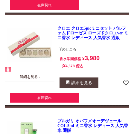
在庫切れ
クロエ クロエ5picミニセット パルフ
ァムドローゼス ローズドクロエver ミ
ニ香水 レディース 人気香水 通販
¥
のところ
3,980
¥
香水学園価格
¥
税込
4,378
詳細を見る ›
詳細を見る
在庫切れ
ブルガリ オパフメオーデヴェール
COL 5ml ミニ香水 レディース 人気香
水 通販