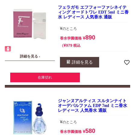
フェラガモ エフフォーファシネイテ
ィング オードトワレ EDT 5ml ミニ香
水 レディース 人気香水 通販
¥
のところ
890
¥
香水学園価格
¥
税込
979
詳細を見る ›
詳細を見る
在庫切れ
ジャンヌアルティス スルタンナイト
オーデパルファム EDP 7ml ミニ香水
レディース 人気香水 通販
¥
のところ
580
¥
香水学園価格