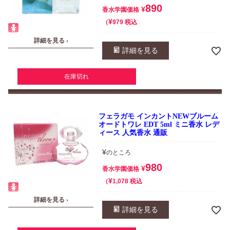
890
¥
香水学園価格
¥
税込
979
詳細を見る ›
詳細を見る
在庫切れ
フェラガモ インカントNEWブルーム
オードトワレ EDT 5ml ミニ香水 レデ
ィース 人気香水 通販
¥
のところ
980
¥
香水学園価格
¥
税込
1,078
詳細を見る ›
詳細を見る