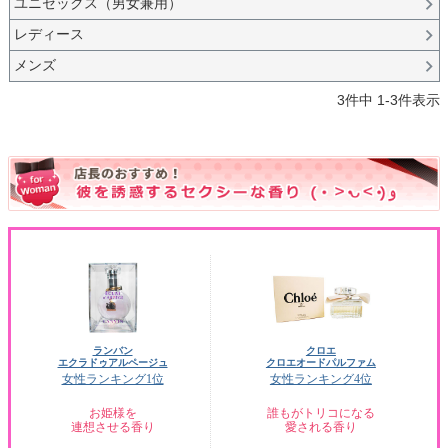
ユニセックス（男女兼用）
レディース
メンズ
3
件中
1
-
3
件表示
ランバン
クロエ
エクラドゥアルページュ
クロエオードパルファム
女性ランキング1位
女性ランキング4位
お姫様を
誰もがトリコになる
連想させる香り
愛される香り