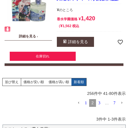
¥
のところ
1,420
¥
香水学園価格
¥
税込
1,562
詳細を見る ›
詳細を見る
在庫切れ
並び替え
価格が安い順
価格が高い順
新着順
256
件中
41
-
80
件表示
2
…
1
3
7
3
件中
1
-
3
件表示