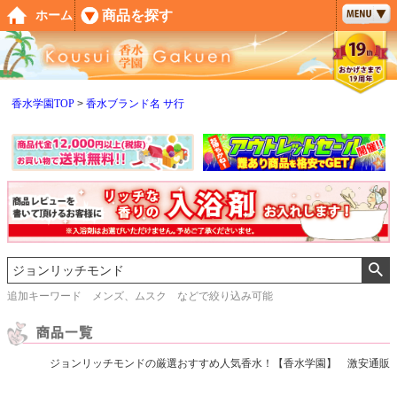
ペー
商品を探す
ホーム
ジト
ップ
へ
香水学園TOP
香水ブランド名 サ行
追加キーワード メンズ、ムスク などで絞り込み可能
ジョンリッチモンドの厳選おすすめ人気香水！【香水学園】 激安通販