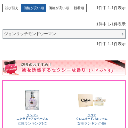
1
件中
1
-
1
件表示
並び替え
価格が安い順
価格が高い順
新着順
1
件中
1
-
1
件表示
ジョンリッチモンドウーマン
1
件中
1
-
1
件表示
ランバン
クロエ
エクラドゥアルページュ
クロエオードパルファム
女性ランキング1位
女性ランキング4位