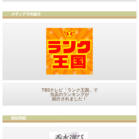
TBSテレビ「ランク王国」で
当店のランキングが
紹介されました！