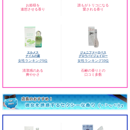
お姫様を
誰もがトリコになる
連想させる香り
愛される香り
エルメス
ジェニファーロペス
ナイルの庭
グロウバイジェイロー
女性ランキング6位
女性ランキング10位
清潔感のある
石鹸の香りとの
爽やかさ
口コミ多数