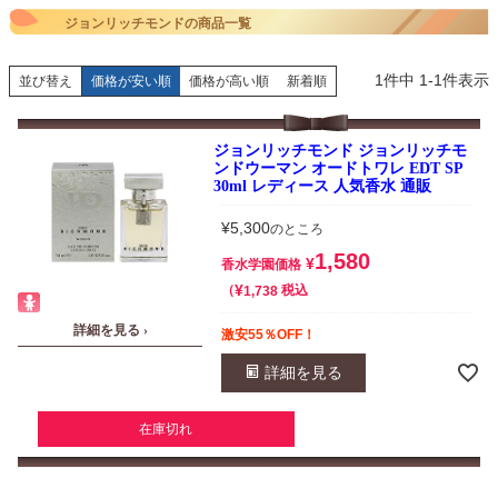
ジョンリッチモンドの商品一覧
1
件中
1
-
1
件表示
並び替え
価格が安い順
価格が高い順
新着順
ジョンリッチモンド ジョンリッチモ
ンドウーマン オードトワレ EDT SP
30ml レディース 人気香水 通販
¥
5,300
のところ
1,580
¥
香水学園価格
¥
税込
1,738
詳細を見る ›
激安55％OFF！
詳細を見る
在庫切れ