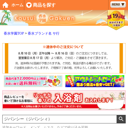
ペー
商品を探す
ホーム
ジト
ップ
へ
香水学園TOP
香水ブランド名 サ行
追加キーワード メンズ、ムスク などで絞り込み可能