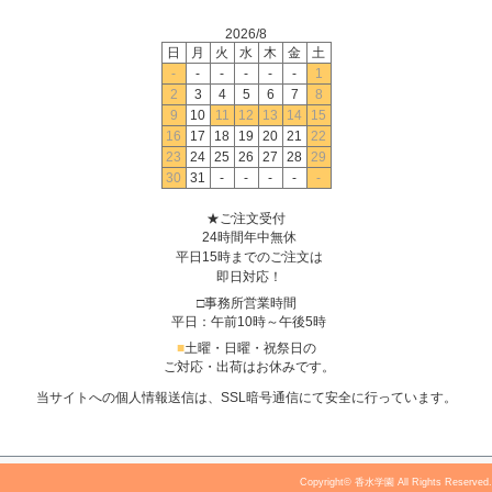
2026/8
日
月
火
水
木
金
土
-
-
-
-
-
-
1
2
3
4
5
6
7
8
9
10
11
12
13
14
15
16
17
18
19
20
21
22
23
24
25
26
27
28
29
30
31
-
-
-
-
-
★ご注文受付
24時間年中無休
平日15時までのご注文は
即日対応！
□事務所営業時間
平日：午前10時～午後5時
■
土曜・日曜・祝祭日の
ご対応・出荷はお休みです。
当サイトへの個人情報送信は、SSL暗号通信にて安全に行っています。
Copyright© 香水学園 All Rights Reserved.