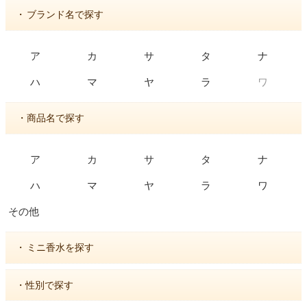
・
ブランド名で探す
ア
カ
サ
タ
ナ
ワ
ハ
マ
ヤ
ラ
・商品名で探す
ア
カ
サ
タ
ナ
ハ
マ
ヤ
ラ
ワ
その他
・
ミニ香水を探す
・性別で探す