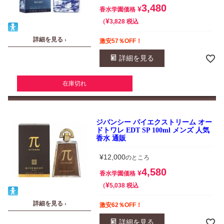
3,480
¥
香水学園価格
¥
税込
3,828
詳細を見る ›
激安57％OFF！
詳細を見る
在庫切れ
ジバンシー パイエクストリーム オー
ドトワレ EDT SP 100ml メンズ 人気
香水 通販
¥
12,000
のところ
4,580
¥
香水学園価格
¥
税込
5,038
詳細を見る ›
激安62％OFF！
詳細を見る