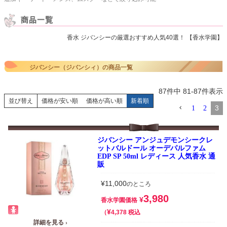
香水 ジバンシーの厳選おすすめ人気40選！ 【香水学園】
ジバンシー（ジバンシィ）の商品一覧
87
件中
81
-
87
件表示
並び替え
価格が安い順
価格が高い順
新着順
3
1
2
ジバンシー アンジュデモンシークレ
ットバルドール オーデパルファム
EDP SP 50ml レディース 人気香水 通
販
¥
11,000
のところ
3,980
¥
香水学園価格
¥
税込
4,378
詳細を見る ›