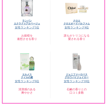
ランバン
クロエ
エクラドゥアルページュ
クロエオードパルファム
女性ランキング1位
女性ランキング4位
お姫様を
誰もがトリコになる
連想させる香り
愛される香り
エルメス
ジェニファーロペス
ナイルの庭
グロウバイジェイロー
女性ランキング6位
女性ランキング10位
清潔感のある
石鹸の香りとの
爽やかさ
口コミ多数