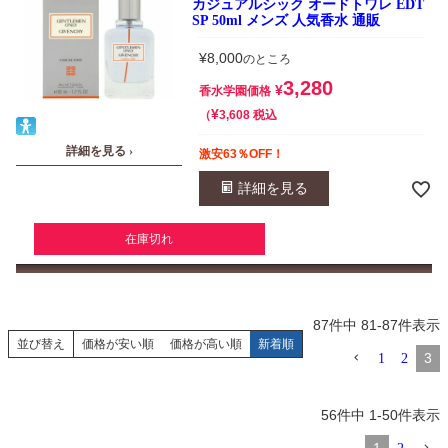
カジュアルシック オードトワレ EDT
SP 50ml メンズ 人気香水 通販
¥
8,000
のところ
3,280
¥
香水学園価格
¥
税込
3,608
詳細を見る ›
激安63％OFF！
詳細を見る
在庫切れ
87
件中
81
-
87
件表示
並び替え
価格が安い順
価格が高い順
新着順
3
1
2
56
件中
1
-
50
件表示
1