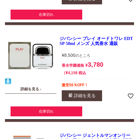
在庫切れ
ジバンシー プレイ オードトワレ EDT
SP 50ml メンズ 人気香水 通販
¥
8,500
のところ
3,780
¥
香水学園価格
¥
税込
4,158
激安56％OFF！
詳細を見る ›
詳細を見る
在庫切れ
ジバンシー ジェントルマンオンリー