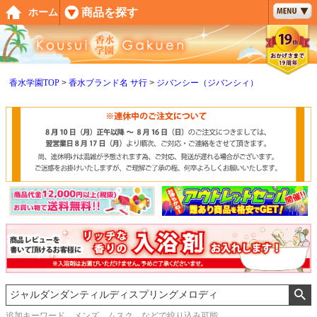
ペー
商品を探す
ホーム
ジト
ップ
へ
香水学園TOP
香水ブランド名 サ行
ジバンシー（ジバンシィ）
追加キーワード メンズ、ムスク などで絞り込み可能