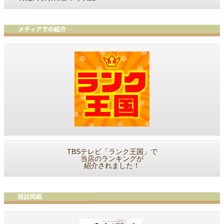
TBSテレビ「ランク王国」で
当店のランキングが
紹介されました！