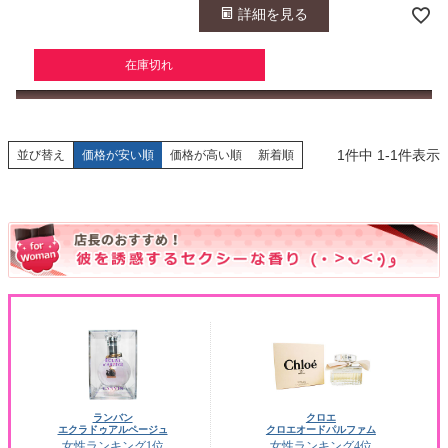
詳細を見る
在庫切れ
1
件中
1
-
1
件表示
並び替え
価格が安い順
価格が高い順
新着順
ランバン
クロエ
エクラドゥアルページュ
クロエオードパルファム
女性ランキング1位
女性ランキング4位