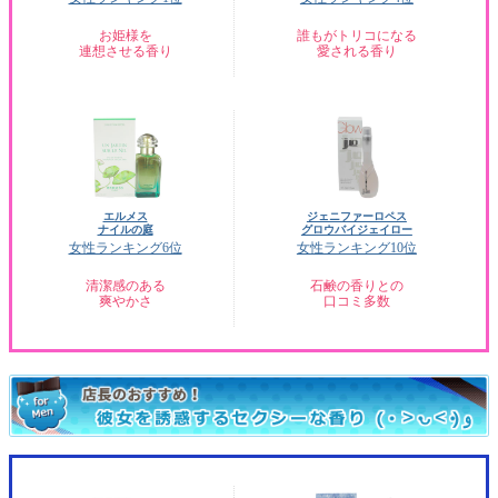
お姫様を
誰もがトリコになる
連想させる香り
愛される香り
エルメス
ジェニファーロペス
ナイルの庭
グロウバイジェイロー
女性ランキング6位
女性ランキング10位
清潔感のある
石鹸の香りとの
爽やかさ
口コミ多数