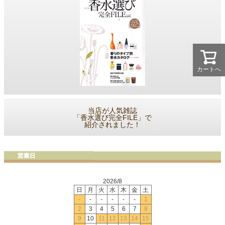
カートへ
当店が人気雑誌
「香水選び完全FILE」で
紹介されました！
2026/8
日
月
火
水
木
金
土
-
-
-
-
-
-
1
2
3
4
5
6
7
8
9
10
11
12
13
14
15