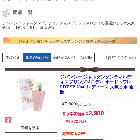
ジバンシー ジャルダンダンティルディスプリングメロディの厳選おすすめ人気
香水！【香水学園】 激安通販
ジャルダンダンティルディスプリングメロディの商品一覧
1
件中
1
-
1
件表示
並び替え
価格が安い順
価格が高い順
新着順
ジバンシー ジャルダンダンティルデ
ィスプリングメロディ オードトワレ
EDT SP 50ml レディース 人気香水 通
販
¥
7,000
のところ
2,980
¥
香水学園価格
¥
税込
3,278
詳細を見る ›
激安57％OFF！