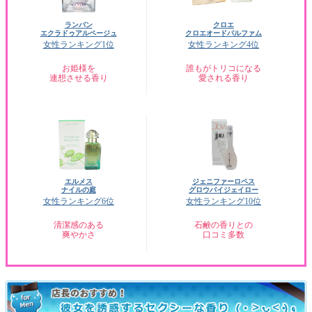
ランバン
クロエ
エクラドゥアルページュ
クロエオードパルファム
女性ランキング1位
女性ランキング4位
お姫様を
誰もがトリコになる
連想させる香り
愛される香り
エルメス
ジェニファーロペス
ナイルの庭
グロウバイジェイロー
女性ランキング6位
女性ランキング10位
清潔感のある
石鹸の香りとの
爽やかさ
口コミ多数