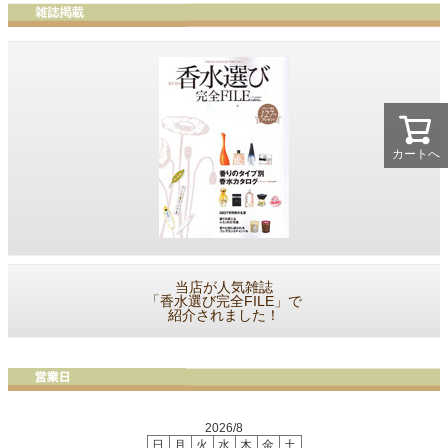
カートへ
当店が人気雑誌
「香水選び完全FILE」で
紹介されました！
2026/8
日
月
火
水
木
金
土