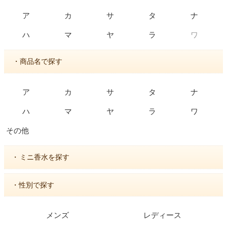
ア
カ
サ
タ
ナ
ワ
ハ
マ
ヤ
ラ
・商品名で探す
ア
カ
サ
タ
ナ
ハ
マ
ヤ
ラ
ワ
その他
・
ミニ香水を探す
・性別で探す
メンズ
レディース