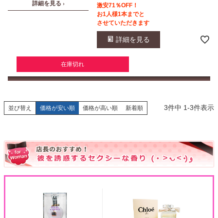
詳細を見る ›
激安71％OFF！
お1人様1本までと
させていただきます
詳細を見る
在庫切れ
3
件中
1
-
3
件表示
並び替え
価格が安い順
価格が高い順
新着順