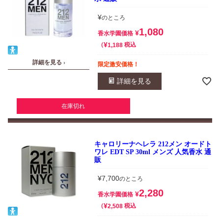
¥
のところ
1,080
¥
香水学園価格
¥
税込
1,188
詳細を見る ›
限定激安価格！
詳細を見る
在庫切れ
キャロリーナヘレラ 212メン オードト
ワレ EDT SP 30ml メンズ 人気香水 通
販
¥
7,700
のところ
2,280
¥
香水学園価格
¥
税込
2,508