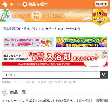
ペー
商品を探す
ホーム
ジト
ップ
へ
香水学園TOP
香水ブランド名 カ行
キャロリーナヘレラ
追加キーワード メンズ、ムスク などで絞り込み可能
キャロリーナヘレラ 212メンの厳選おすすめ人気香水！【香水学園】 激安通販