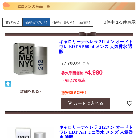
212メンの商品一覧
3
件中
1
-
3
件表示
並び替え
価格が安い順
価格が高い順
新着順
キャロリーナヘレラ 212メン オードト
ワレ EDT SP 50ml メンズ 人気香水 通
販
¥
7,700
のところ
4,980
¥
香水学園価格
¥
税込
5,478
詳細を見る ›
激安36％OFF！
カートに入れる
キャロリーナヘレラ 212メン オードト
ワレ EDT 7ml ミニ香水 メンズ 人気香
水 通販