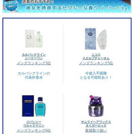
カルバンクライン
ニコス
シーケーワン
スカルプチャーオム
メンズランキング3位
メンズランキング5位
カルバンクラインの
今後入手困難
代表作香水
となる可能性あり！
ジバンシー
サムライヘアワックス
ウルトラマリン
タイガーロック
メンズランキング6位
新規取り扱い