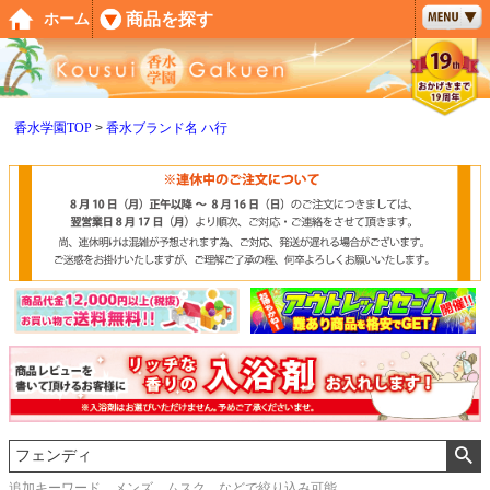
ペー
商品を探す
ホーム
ジト
ップ
へ
香水学園TOP
香水ブランド名 ハ行
追加キーワード メンズ、ムスク などで絞り込み可能