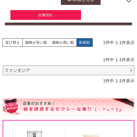
在庫切れ
1
件中
1
-
1
件表示
並び替え
価格が安い順
価格が高い順
新着順
1
件中
1
-
1
件表示
ファンタジア
1
件中
1
-
1
件表示