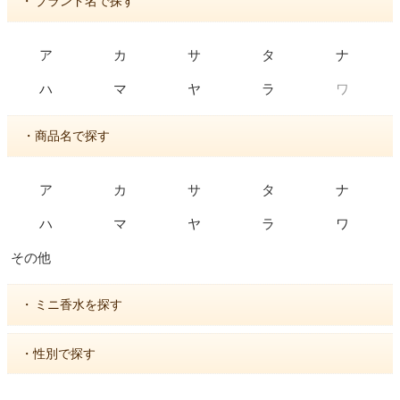
・
ブランド名で探す
ア
カ
サ
タ
ナ
ワ
ハ
マ
ヤ
ラ
・商品名で探す
ア
カ
サ
タ
ナ
ハ
マ
ヤ
ラ
ワ
その他
・
ミニ香水を探す
・性別で探す