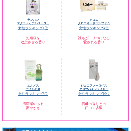
ランバン
クロエ
エクラドゥアルページュ
クロエオードパルファム
女性ランキング1位
女性ランキング4位
お姫様を
誰もがトリコになる
連想させる香り
愛される香り
エルメス
ジェニファーロペス
ナイルの庭
グロウバイジェイロー
女性ランキング6位
女性ランキング10位
清潔感のある
石鹸の香りとの
爽やかさ
口コミ多数