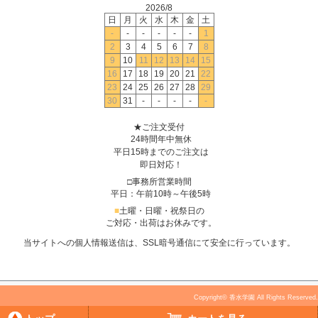
2026/8
日
月
火
水
木
金
土
-
-
-
-
-
-
1
2
3
4
5
6
7
8
9
10
11
12
13
14
15
16
17
18
19
20
21
22
23
24
25
26
27
28
29
30
31
-
-
-
-
-
★ご注文受付
24時間年中無休
平日15時までのご注文は
即日対応！
□事務所営業時間
平日：午前10時～午後5時
■
土曜・日曜・祝祭日の
ご対応・出荷はお休みです。
当サイトへの個人情報送信は、SSL暗号通信にて安全に行っています。
Copyright© 香水学園 All Rights Reserved.