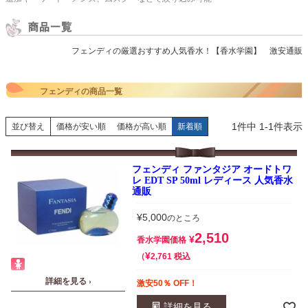
フェンディの厳選おすすめ人気香水！【香水学園】 激安通販
フェンディの商品一覧
1
件中
1
-
1
件表示
並び替え
価格が安い順
価格が高い順
新着順
フェンディ ファンタジア オードトワ
レ EDT SP 50ml レディース 人気香水
通販
¥
5,000
のところ
2,510
¥
香水学園価格
¥
税込
2,761
詳細を見る ›
激安50％ OFF！
詳細を見る